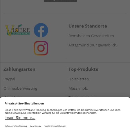
Unsere Standorte
Remshalden-Geradstetten
Abtsgmünd (nur gewerblich)
Zahlungsarten
Top-Produkte
Paypal
Holzplatten
Onlineüberweisung
Massivholz
Kreditkarte
Terrassendielen
Rechnung*
*Bonität vorausgesetzt