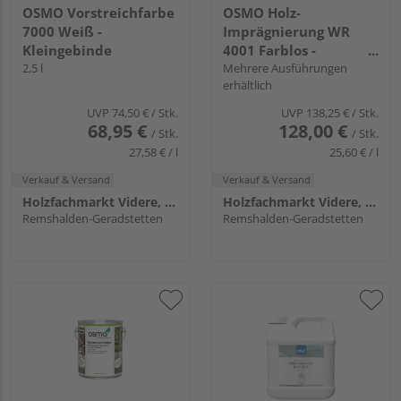
OSMO Vorstreichfarbe
OSMO Holz-
7000 Weiß -
Imprägnierung WR
Kleingebinde
4001 Farblos -
2,5 l
Großgebinde
Mehrere Ausführungen
erhältlich
UVP
74,50 €
/ Stk.
UVP
138,25 €
/ Stk.
68,95 €
128,00 €
/ Stk.
/ Stk.
27,58 € / l
25,60 € / l
Verkauf & Versand
Verkauf & Versand
Holzfachmarkt Videre, Remshalden
Holzfachmarkt Videre, Remshalden
Remshalden-Geradstetten
Remshalden-Geradstetten