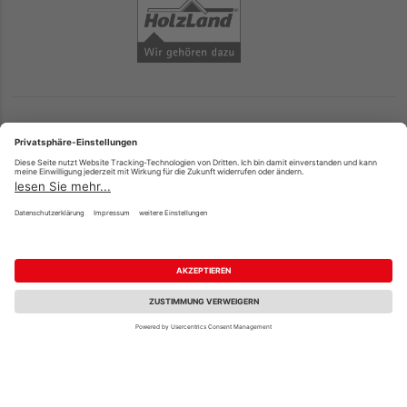
Unsere Standorte
Remshalden-Geradstetten
Abtsgmünd (nur gewerblich)
Zahlungsarten
Top-Produkte
Paypal
Holzplatten
Onlineüberweisung
Massivholz
Kreditkarte
Terrassendielen
Rechnung*