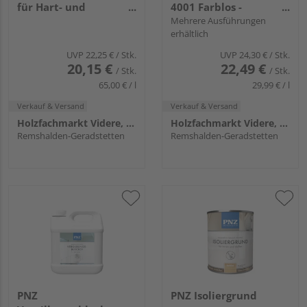
für Hart- und
4001 Farblos -
Weichhölzer
Kleingebinde
Mehrere Ausführungen
erhältlich
Thermoholz und
Siebdruckplatten
UVP
22,25 €
/ Stk.
UVP
24,30 €
/ Stk.
20,15 €
22,49 €
/ Stk.
/ Stk.
65,00 € / l
29,99 € / l
Verkauf & Versand
Verkauf & Versand
Holzfachmarkt Videre, Remshalden
Holzfachmarkt Videre, Remshalden
Remshalden-Geradstetten
Remshalden-Geradstetten
PNZ
PNZ Isoliergrund