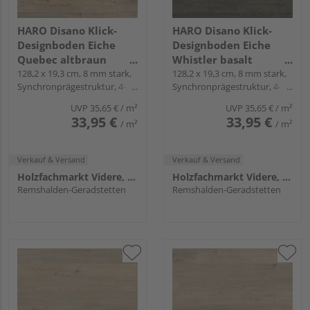
HARO Disano Klick-
HARO Disano Klick-
Designboden Eiche
Designboden Eiche
Quebec altbraun
Whistler basalt
Landhausdiele -
128,2 x 19,3 cm, 8 mm stark,
Landhausdiele -
128,2 x 19,3 cm, 8 mm stark,
Synchronprägestruktur, 4-
Synchronprägestruktur, 4-
WaveAqua
WaveAqua
seitig, Fold-Down
seitig, Fold-Down
UVP
35,65 €
/ m²
UVP
35,65 €
/ m²
33,95 €
33,95 €
/ m²
/ m²
Verkauf & Versand
Verkauf & Versand
Holzfachmarkt Videre, Remshalden
Holzfachmarkt Videre, Remshalden
Remshalden-Geradstetten
Remshalden-Geradstetten