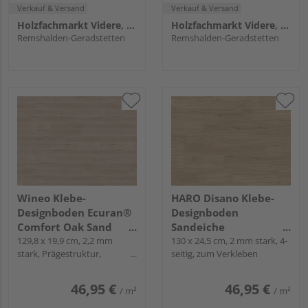
Verkauf & Versand
Verkauf & Versand
Holzfachmarkt Videre, Remshalden
Holzfachmarkt Videre, Remshalden
Remshalden-Geradstetten
Remshalden-Geradstetten
Wineo Klebe-
HARO Disano Klebe-
Designboden Ecuran®
Designboden
Comfort Oak Sand
Sandeiche
Landhausdiele - wineo
129,8 x 19,9 cm, 2,2 mm
Landhausdiele -
130 x 24,5 cm, 2 mm stark, 4-
stark, Prägestruktur,
seitig, zum Verkleben
1000 wood L
Project
Mikrofase, zum Verkleben
46,95 €
46,95 €
/ m²
/ m²