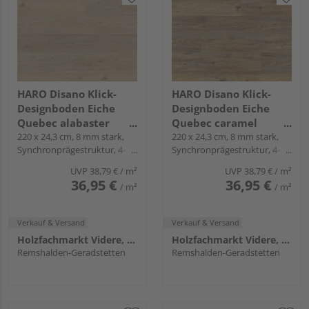
HARO Disano Klick-
HARO Disano Klick-
Designboden Eiche
Designboden Eiche
Quebec alabaster
Quebec caramel
Landhausdiele -
220 x 24,3 cm, 8 mm stark,
Landhausdiele -
220 x 24,3 cm, 8 mm stark,
Synchronprägestruktur, 4-
Synchronprägestruktur, 4-
WaveAqua
WaveAqua
seitig, Fold-Down
seitig, Fold-Down
UVP
38,79 €
/ m²
UVP
38,79 €
/ m²
36,95 €
36,95 €
/ m²
/ m²
Verkauf & Versand
Verkauf & Versand
Holzfachmarkt Videre, Remshalden
Holzfachmarkt Videre, Remshalden
Remshalden-Geradstetten
Remshalden-Geradstetten