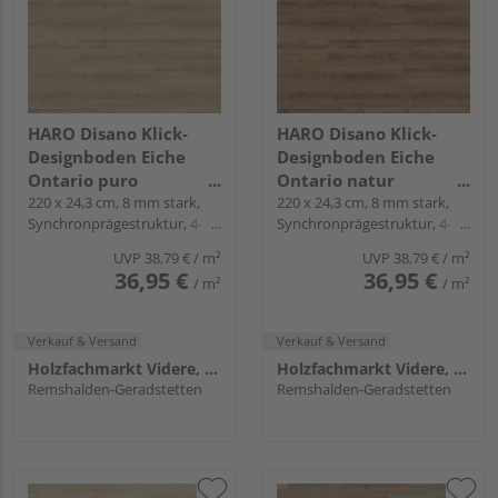
HARO Disano Klick-
HARO Disano Klick-
Designboden Eiche
Designboden Eiche
Ontario puro
Ontario natur
Landhausdiele -
220 x 24,3 cm, 8 mm stark,
Landhausdiele -
220 x 24,3 cm, 8 mm stark,
Synchronprägestruktur, 4-
Synchronprägestruktur, 4-
WaveAqua
WaveAqua
seitig, Fold-Down
seitig, Fold-Down
UVP
38,79 €
/ m²
UVP
38,79 €
/ m²
36,95 €
36,95 €
/ m²
/ m²
Verkauf & Versand
Verkauf & Versand
Holzfachmarkt Videre, Remshalden
Holzfachmarkt Videre, Remshalden
Remshalden-Geradstetten
Remshalden-Geradstetten