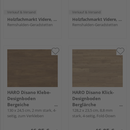
Verkauf & Versand
Verkauf & Versand
Holzfachmarkt Videre, Remshalden
Holzfachmarkt Videre, Remshalden
Remshalden-Geradstetten
Remshalden-Geradstetten
HARO Disano Klebe-
HARO Disano Klick-
Designboden
Designboden
Bergeiche
Berglärche
Landhausdiele -
130 x 24,5 cm, 2 mm stark, 4-
cognacbraun
128,2 x 23,5 cm, 8,8 mm
seitig, zum Verkleben
stark, 4-seitig, Fold-Down
Project
Landhausdiele -
LifeAqua