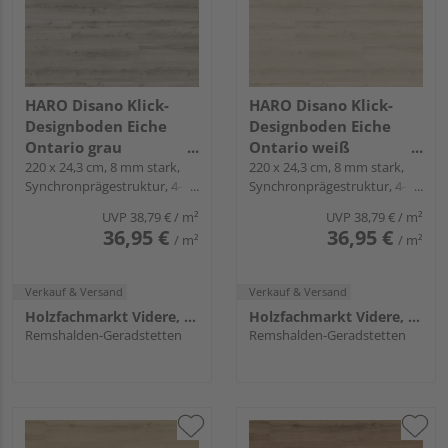
HARO Disano Klick-
HARO Disano Klick-
Designboden Eiche
Designboden Eiche
Ontario grau
Ontario weiß
Landhausdiele -
220 x 24,3 cm, 8 mm stark,
Landhausdiele -
220 x 24,3 cm, 8 mm stark,
Synchronprägestruktur, 4-
Synchronprägestruktur, 4-
WaveAqua
WaveAqua
seitig, Fold-Down
seitig, Fold-Down
UVP
38,79 €
/ m²
UVP
38,79 €
/ m²
36,95 €
36,95 €
/ m²
/ m²
Verkauf & Versand
Verkauf & Versand
Holzfachmarkt Videre, Remshalden
Holzfachmarkt Videre, Remshalden
Remshalden-Geradstetten
Remshalden-Geradstetten