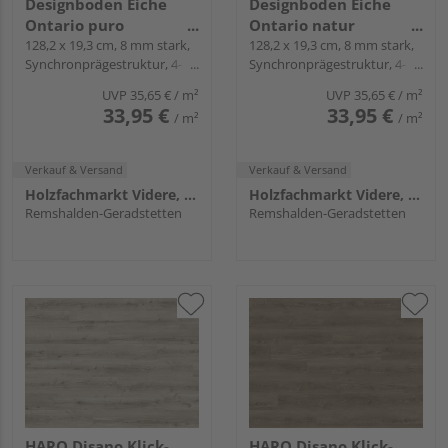
Designboden Eiche
Designboden Eiche
Ontario puro
Ontario natur
Landhausdiele -
128,2 x 19,3 cm, 8 mm stark,
Landhausdiele -
128,2 x 19,3 cm, 8 mm stark,
Synchronprägestruktur, 4-
Synchronprägestruktur, 4-
WaveAqua
WaveAqua
seitig, Fold-Down
seitig, Fold-Down
UVP
35,65 €
/ m²
UVP
35,65 €
/ m²
33,95 €
33,95 €
/ m²
/ m²
Verkauf & Versand
Verkauf & Versand
Holzfachmarkt Videre, Remshalden
Holzfachmarkt Videre, Remshalden
Remshalden-Geradstetten
Remshalden-Geradstetten
HARO Disano Klick-
HARO Disano Klick-