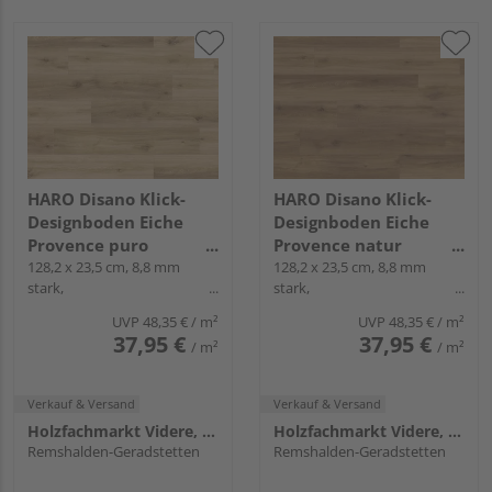
HARO Disano Klick-
HARO Disano Klick-
Designboden Eiche
Designboden Eiche
Provence puro
Provence natur
Landhausdiele -
128,2 x 23,5 cm, 8,8 mm
Landhausdiele -
128,2 x 23,5 cm, 8,8 mm
stark,
stark,
LifeAqua
LifeAqua
Synchronprägestruktur, 4-
Synchronprägestruktur, 4-
UVP
48,35 €
/ m²
UVP
48,35 €
/ m²
seitig, Fold-Down
seitig, Fold-Down
37,95 €
37,95 €
/ m²
/ m²
Verkauf & Versand
Verkauf & Versand
Holzfachmarkt Videre, Remshalden
Holzfachmarkt Videre, Remshalden
Remshalden-Geradstetten
Remshalden-Geradstetten