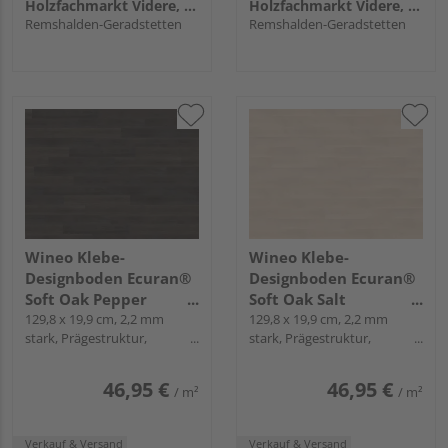
Holzfachmarkt Videre, Remshalden
Holzfachmarkt Videre, Remshalden
Remshalden-Geradstetten
Remshalden-Geradstetten
Wineo Klebe-
Wineo Klebe-
Designboden Ecuran®
Designboden Ecuran®
Soft Oak Pepper
Soft Oak Salt
Landhausdiele - wineo
129,8 x 19,9 cm, 2,2 mm
Landhausdiele - wineo
129,8 x 19,9 cm, 2,2 mm
stark, Prägestruktur,
stark, Prägestruktur,
1000 wood L
1000 wood L
Mikrofase, zum Verkleben
Mikrofase, zum Verkleben
46,95 €
46,95 €
/ m²
/ m²
Verkauf & Versand
Verkauf & Versand