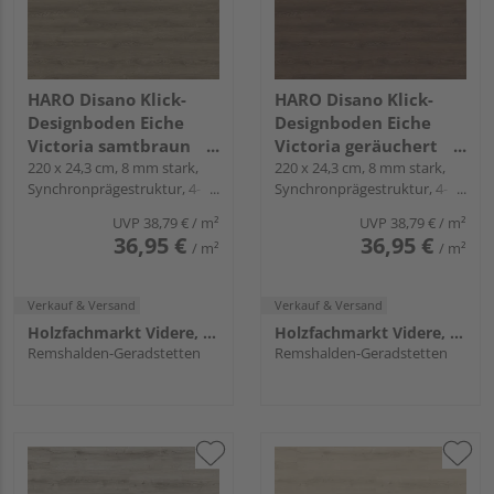
HARO Disano Klick-
HARO Disano Klick-
Designboden Eiche
Designboden Eiche
Victoria samtbraun
Victoria geräuchert
Landhausdiele -
220 x 24,3 cm, 8 mm stark,
Landhausdiele -
220 x 24,3 cm, 8 mm stark,
Synchronprägestruktur, 4-
Synchronprägestruktur, 4-
WaveAqua
WaveAqua
seitig, Fold-Down
seitig, Fold-Down
UVP
38,79 €
/ m²
UVP
38,79 €
/ m²
36,95 €
36,95 €
/ m²
/ m²
Verkauf & Versand
Verkauf & Versand
Holzfachmarkt Videre, Remshalden
Holzfachmarkt Videre, Remshalden
Remshalden-Geradstetten
Remshalden-Geradstetten