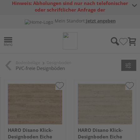
Hinweis: Abholungen sind nur nach telefonischer
oder schriftlicher Anfrage der
Warenverfügbarkeit möglich.
Mein Standort:
Jetzt angeben
Bodenbeläge
Designboden
PVC-freie Designböden
HARO Disano Klick-
HARO Disano Klick-
Designboden Eiche
Designboden Eiche