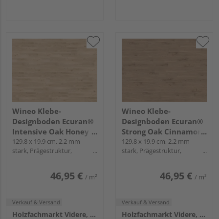
Wineo Klebe-
Wineo Klebe-
Designboden Ecuran®
Designboden Ecuran®
Intensive Oak Honey
Strong Oak Cinnamon
Landhausdiele - wineo
129,8 x 19,9 cm, 2,2 mm
Landhausdiele - wineo
129,8 x 19,9 cm, 2,2 mm
stark, Prägestruktur,
stark, Prägestruktur,
1000 wood L
1000 wood L
Mikrofase, zum Verkleben
Mikrofase, zum Verkleben
46,95 €
46,95 €
/ m²
/ m²
Verkauf & Versand
Verkauf & Versand
Holzfachmarkt Videre, Remshalden
Holzfachmarkt Videre, Remshalden