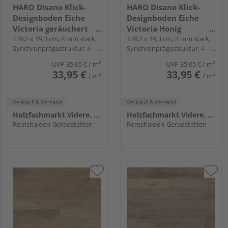
HARO Disano Klick-
HARO Disano Klick-
Designboden Eiche
Designboden Eiche
Victoria geräuchert
Victoria Honig
Landhausdiele -
128,2 x 19,3 cm, 8 mm stark,
Landhausdiele -
128,2 x 19,3 cm, 8 mm stark,
Synchronprägestruktur, 4-
Synchronprägestruktur, 4-
WaveAqua
WaveAqua
seitig, Fold-Down
seitig, Fold-Down
UVP
35,65 €
/ m²
UVP
35,65 €
/ m²
33,95 €
33,95 €
/ m²
/ m²
Verkauf & Versand
Verkauf & Versand
Holzfachmarkt Videre, Remshalden
Holzfachmarkt Videre, Remshalden
Remshalden-Geradstetten
Remshalden-Geradstetten