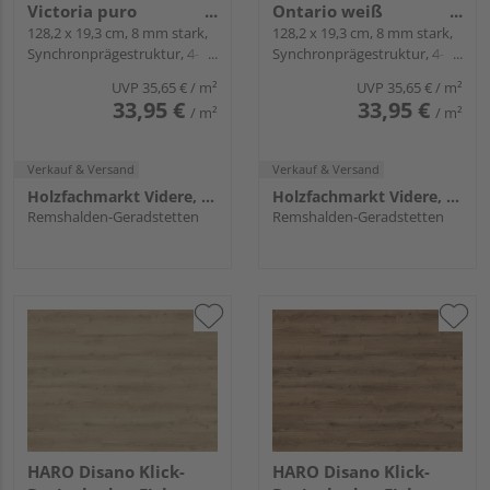
Victoria puro
Ontario weiß
Landhausdiele -
128,2 x 19,3 cm, 8 mm stark,
Landhausdiele -
128,2 x 19,3 cm, 8 mm stark,
Synchronprägestruktur, 4-
Synchronprägestruktur, 4-
WaveAqua
WaveAqua
seitig, Fold-Down
seitig, Fold-Down
UVP
35,65 €
/ m²
UVP
35,65 €
/ m²
33,95 €
33,95 €
/ m²
/ m²
Verkauf & Versand
Verkauf & Versand
Holzfachmarkt Videre, Remshalden
Holzfachmarkt Videre, Remshalden
Remshalden-Geradstetten
Remshalden-Geradstetten
HARO Disano Klick-
HARO Disano Klick-