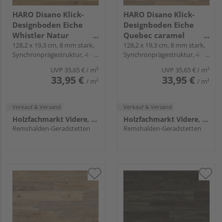
HARO Disano Klick-
HARO Disano Klick-
Designboden Eiche
Designboden Eiche
Whistler Natur
Quebec caramel
Landhausdiele -
128,2 x 19,3 cm, 8 mm stark,
Landhausdiele -
128,2 x 19,3 cm, 8 mm stark,
Synchronprägestruktur, 4-
Synchronprägestruktur, 4-
WaveAqua
WaveAqua
seitig, Fold-Down
seitig, Fold-Down
UVP
35,65 €
/ m²
UVP
35,65 €
/ m²
33,95 €
33,95 €
/ m²
/ m²
Verkauf & Versand
Verkauf & Versand
Holzfachmarkt Videre, Remshalden
Holzfachmarkt Videre, Remshalden
Remshalden-Geradstetten
Remshalden-Geradstetten