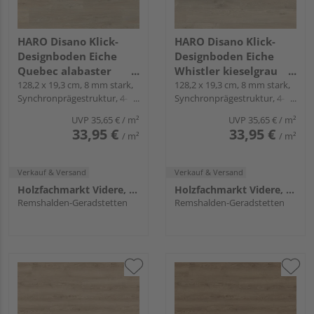
HARO Disano Klick-
HARO Disano Klick-
Designboden Eiche
Designboden Eiche
Quebec alabaster
Whistler kieselgrau
Landhausdiele -
128,2 x 19,3 cm, 8 mm stark,
Landhausdiele -
128,2 x 19,3 cm, 8 mm stark,
Synchronprägestruktur, 4-
Synchronprägestruktur, 4-
WaveAqua
WaveAqua
seitig, Fold-Down
seitig, Fold-Down
UVP
35,65 €
/ m²
UVP
35,65 €
/ m²
33,95 €
33,95 €
/ m²
/ m²
Verkauf & Versand
Verkauf & Versand
Holzfachmarkt Videre, Remshalden
Holzfachmarkt Videre, Remshalden
Remshalden-Geradstetten
Remshalden-Geradstetten