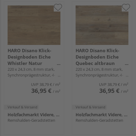
HARO Disano Klick-
HARO Disano Klick-
Designboden Eiche
Designboden Eiche
Whistler Natur
Quebec altbraun
Landhausdiele -
220 x 24,3 cm, 8 mm stark,
Landhausdiele -
220 x 24,3 cm, 8 mm stark,
Synchronprägestruktur, 4-
Synchronprägestruktur, 4-
WaveAqua
WaveAqua
seitig, Fold-Down
seitig, Fold-Down
UVP
38,79 €
/ m²
UVP
38,79 €
/ m²
36,95 €
36,95 €
/ m²
/ m²
Verkauf & Versand
Verkauf & Versand
Holzfachmarkt Videre, Remshalden
Holzfachmarkt Videre, Remshalden
Remshalden-Geradstetten
Remshalden-Geradstetten