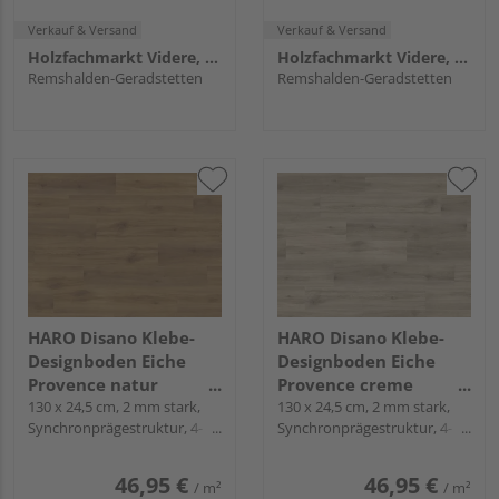
Verkauf & Versand
Verkauf & Versand
Holzfachmarkt Videre, Remshalden
Holzfachmarkt Videre, Remshalden
Remshalden-Geradstetten
Remshalden-Geradstetten
HARO Disano Klebe-
HARO Disano Klebe-
Designboden Eiche
Designboden Eiche
Provence natur
Provence creme
Landhausdiele -
130 x 24,5 cm, 2 mm stark,
Landhausdiele -
130 x 24,5 cm, 2 mm stark,
Synchronprägestruktur, 4-
Synchronprägestruktur, 4-
Project
Project
seitig, zum Verkleben
seitig, zum Verkleben
46,95 €
46,95 €
/ m²
/ m²