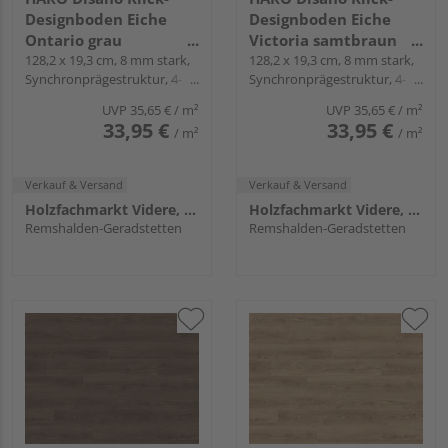
Designboden Eiche
Designboden Eiche
Ontario grau
Victoria samtbraun
Landhausdiele -
128,2 x 19,3 cm, 8 mm stark,
Landhausdiele -
128,2 x 19,3 cm, 8 mm stark,
Synchronprägestruktur, 4-
Synchronprägestruktur, 4-
WaveAqua
WaveAqua
seitig, Fold-Down
seitig, Fold-Down
UVP
35,65 €
/ m²
UVP
35,65 €
/ m²
33,95 €
33,95 €
/ m²
/ m²
Verkauf & Versand
Verkauf & Versand
Holzfachmarkt Videre, Remshalden
Holzfachmarkt Videre, Remshalden
Remshalden-Geradstetten
Remshalden-Geradstetten