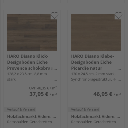
HARO Disano Klick-
HARO Disano Klebe-
Designboden Eiche
Designboden Eiche
Provence schokobraun
Picardie natur
Landhausdiele -
128,2 x 23,5 cm, 8,8 mm
Landhausdiele -
130 x 24,5 cm, 2 mm stark,
stark,
Synchronprägestruktur, 4-
LifeAqua
Project
Synchronprägestruktur, 4-
seitig, zum Verkleben
UVP
48,35 €
/ m²
seitig, Fold-Down
37,95 €
46,95 €
/ m²
/ m²
Verkauf & Versand
Verkauf & Versand
Holzfachmarkt Videre, Remshalden
Holzfachmarkt Videre, Remshalden
Remshalden-Geradstetten
Remshalden-Geradstetten