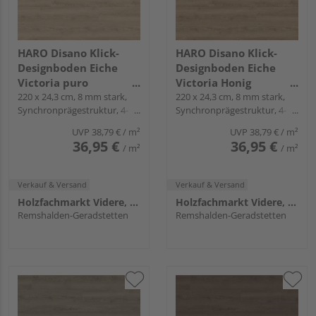
HARO Disano Klick-
HARO Disano Klick-
Designboden Eiche
Designboden Eiche
Victoria puro
Victoria Honig
Landhausdiele -
220 x 24,3 cm, 8 mm stark,
Landhausdiele -
220 x 24,3 cm, 8 mm stark,
Synchronprägestruktur, 4-
Synchronprägestruktur, 4-
WaveAqua
WaveAqua
seitig, Fold-Down
seitig, Fold-Down
UVP
38,79 €
/ m²
UVP
38,79 €
/ m²
36,95 €
36,95 €
/ m²
/ m²
Verkauf & Versand
Verkauf & Versand
Holzfachmarkt Videre, Remshalden
Holzfachmarkt Videre, Remshalden
Remshalden-Geradstetten
Remshalden-Geradstetten