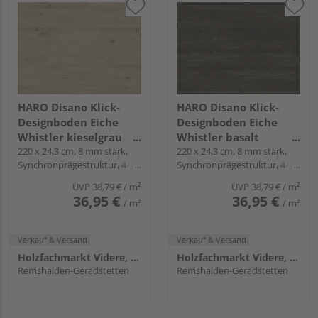
HARO Disano Klick-
HARO Disano Klick-
Designboden Eiche
Designboden Eiche
Whistler kieselgrau
Whistler basalt
Landhausdiele -
220 x 24,3 cm, 8 mm stark,
Landhausdiele -
220 x 24,3 cm, 8 mm stark,
Synchronprägestruktur, 4-
Synchronprägestruktur, 4-
WaveAqua
WaveAqua
seitig, Fold-Down
seitig, Fold-Down
UVP
38,79 €
/ m²
UVP
38,79 €
/ m²
36,95 €
36,95 €
/ m²
/ m²
Verkauf & Versand
Verkauf & Versand
Holzfachmarkt Videre, Remshalden
Holzfachmarkt Videre, Remshalden
Remshalden-Geradstetten
Remshalden-Geradstetten