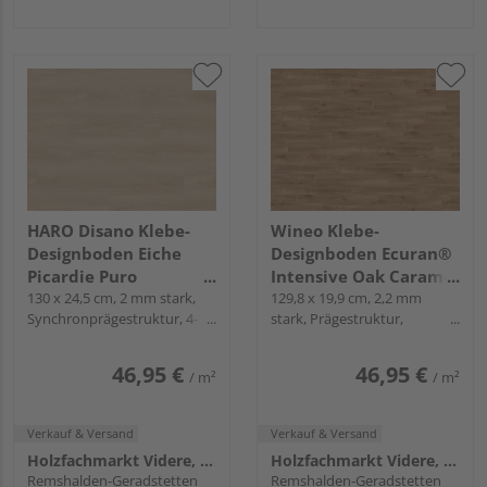
HARO Disano Klebe-
Wineo Klebe-
Designboden Eiche
Designboden Ecuran®
Picardie Puro
Intensive Oak Caramel
Landhausdiele -
130 x 24,5 cm, 2 mm stark,
Landhausdiele - wineo
129,8 x 19,9 cm, 2,2 mm
Synchronprägestruktur, 4-
stark, Prägestruktur,
Project
1000 wood L
seitig, zum Verkleben
Mikrofase, zum Verkleben
46,95 €
46,95 €
/ m²
/ m²
Verkauf & Versand
Verkauf & Versand
Holzfachmarkt Videre, Remshalden
Holzfachmarkt Videre, Remshalden
Remshalden-Geradstetten
Remshalden-Geradstetten