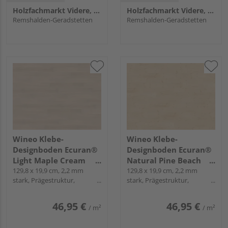
Holzfachmarkt Videre, Remshalden
Holzfachmarkt Videre, Remshalden
Remshalden-Geradstetten
Remshalden-Geradstetten
Wineo Klebe-
Wineo Klebe-
Designboden Ecuran®
Designboden Ecuran®
Light Maple Cream
Natural Pine Beach
Landhausdiele - wineo
129,8 x 19,9 cm, 2,2 mm
Landhausdiele - wineo
129,8 x 19,9 cm, 2,2 mm
stark, Prägestruktur,
stark, Prägestruktur,
1000 wood L
1000 wood L
Mikrofase, zum Verkleben
Mikrofase, zum Verkleben
46,95 €
46,95 €
/ m²
/ m²