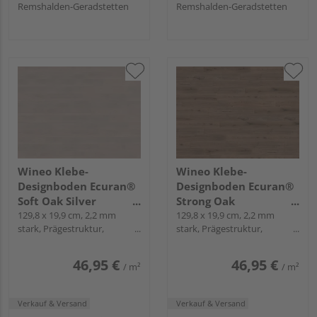
Remshalden-Geradstetten
Remshalden-Geradstetten
Wineo Klebe-
Wineo Klebe-
Designboden Ecuran®
Designboden Ecuran®
Soft Oak Silver
Strong Oak
Landhausdiele - wineo
129,8 x 19,9 cm, 2,2 mm
Cappuccino
129,8 x 19,9 cm, 2,2 mm
stark, Prägestruktur,
stark, Prägestruktur,
1000 wood L
Landhausdiele - wineo
Mikrofase, zum Verkleben
Mikrofase, zum Verkleben
1000 wood L
46,95 €
46,95 €
/ m²
/ m²
Verkauf & Versand
Verkauf & Versand