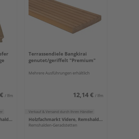
efer
Terrassendiele Bangkirai
ge
genutet/geriffelt "Premium"
Mehrere Ausführungen erhältlich
 €
12,14 €
/ lfm
/ lfm
er
Verkauf & Versand
durch Ihren Händler
Holzfachmarkt Videre, Remshalden
Holzfachmarkt Videre, Remshalden
Remshalden-Geradstetten