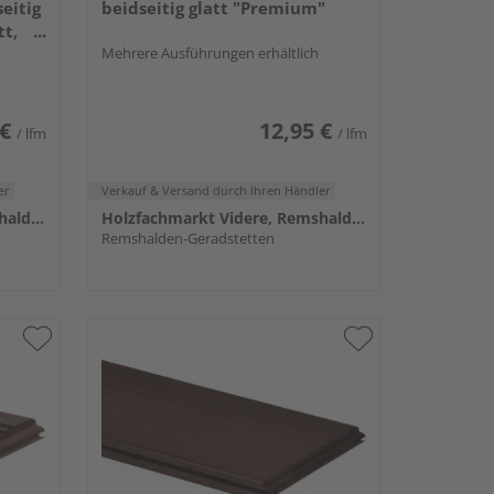
eitig
beidseitig glatt "Premium"
tt,
ige
Mehrere Ausführungen erhältlich
m
 €
12,95 €
/ lfm
/ lfm
er
Verkauf & Versand
durch Ihren Händler
Holzfachmarkt Videre, Remshalden
Holzfachmarkt Videre, Remshalden
Remshalden-Geradstetten