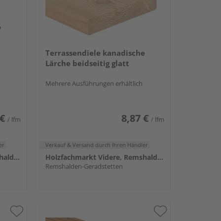
Terrassendiele kanadische
Lärche beidseitig glatt
Mehrere Ausführungen erhältlich
 €
8,87 €
/ lfm
/ lfm
er
Verkauf & Versand
durch Ihren Händler
Holzfachmarkt Videre, Remshalden
Holzfachmarkt Videre, Remshalden
Remshalden-Geradstetten