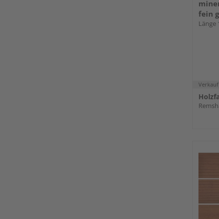
miner
fein 
längs
Länge 
Nut &
Verkauf
Remsha