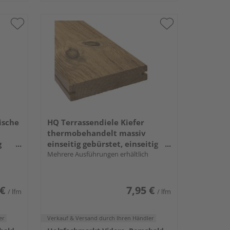
ische
HQ Terrassendiele Kiefer
thermobehandelt massiv
g
einseitig gebürstet, einseitig
glatt, längsseitige Nut - 26 x 115
Mehrere Ausführungen erhältlich
mm
 €
7,95 €
/ lfm
/ lfm
er
Verkauf & Versand
durch Ihren Händler