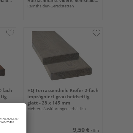
Holzfachmarkt Videre, Remshalden
Holzfachmarkt Videre, Remshalden
Remshalden-Geradstetten
2-fach
HQ Terrassendiele Kiefer 2-fach
tig
imprägniert grau beidseitig
glatt - 28 x 145 mm
Mehrere Ausführungen erhältlich
 €
9,50 €
/ lfm
/ lfm