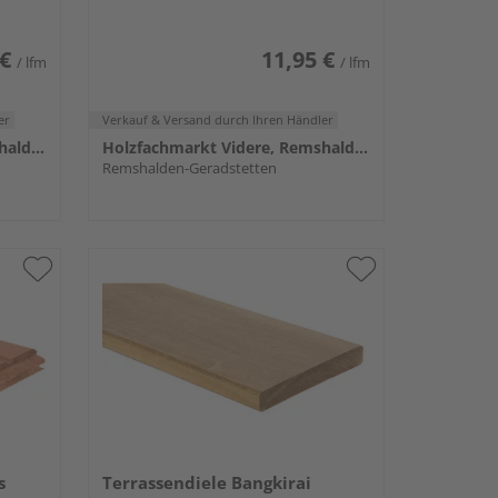
 €
11,95 €
/ lfm
/ lfm
er
Verkauf & Versand
durch Ihren Händler
Holzfachmarkt Videre, Remshalden
Holzfachmarkt Videre, Remshalden
Remshalden-Geradstetten
s
Terrassendiele Bangkirai