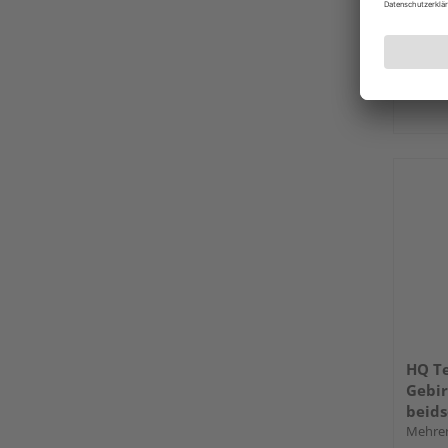
Verkauf
Remsha
HQ Te
Gebir
beids
Mehrer