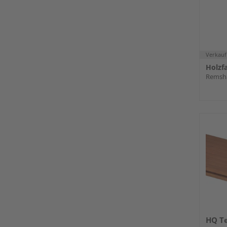
Verkauf
Remsha
HQ T