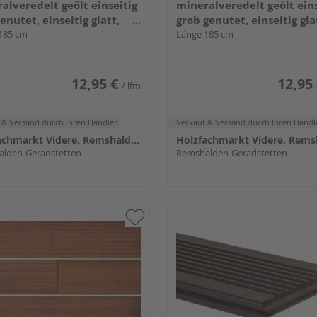
alveredelt geölt einseitig
mineralveredelt geölt eins
genutet, einseitig glatt,
grob genutet, einseitig gla
seitige Nut, stirnseitige
185 cm
längsseitige Nut, stirnseit
Länge 185 cm
 Feder - 20 x 137 mm
Nut & Feder - 20 x 137 m
12,95 €
12,95
/ lfm
 & Versand
durch Ihren Händler
Verkauf & Versand
durch Ihren Händl
Holzfachmarkt Videre, Remshalden
lden-Geradstetten
Remshalden-Geradstetten