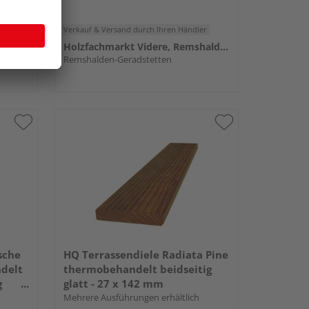
er
Verkauf & Versand
durch Ihren Händler
Holzfachmarkt Videre, Remshalden
Holzfachmarkt Videre, Remshalden
Remshalden-Geradstetten
sche
HQ Terrassendiele Radiata Pine
delt
thermobehandelt beidseitig
g
glatt - 27 x 142 mm
Mehrere Ausführungen erhältlich