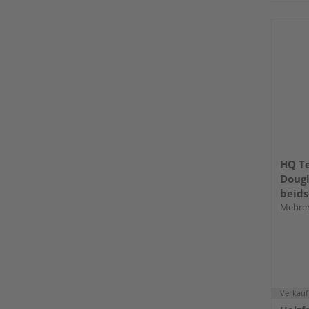
HQ Te
Dougl
beids
Mehrer
Verkauf