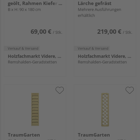
geölt, Rahmen Kiefer
Lärche gefräst
lasiert, Querstäbe
B x H: 90 x 180 cm
Mehrere Ausführungen
erhältlich
20mm
69,00 €
219,00 €
/ Stk.
/ Stk.
Verkauf & Versand
Verkauf & Versand
Holzfachmarkt Videre, Remshalden
Holzfachmarkt Videre, Remshalden
Remshalden-Geradstetten
Remshalden-Geradstetten
TraumGarten
TraumGarten