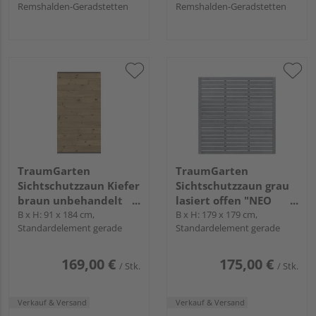
Remshalden-Geradstetten
Remshalden-Geradstetten
TraumGarten
TraumGarten
Sichtschutzzaun Kiefer
Sichtschutzzaun grau
braun unbehandelt
lasiert offen "NEO
"SYSTEM HOLZ"
B x H: 91 x 184 cm,
DESIGN"
B x H: 179 x 179 cm,
Standardelement gerade
Standardelement gerade
169,00 €
175,00 €
/ Stk.
/ Stk.
Verkauf & Versand
Verkauf & Versand