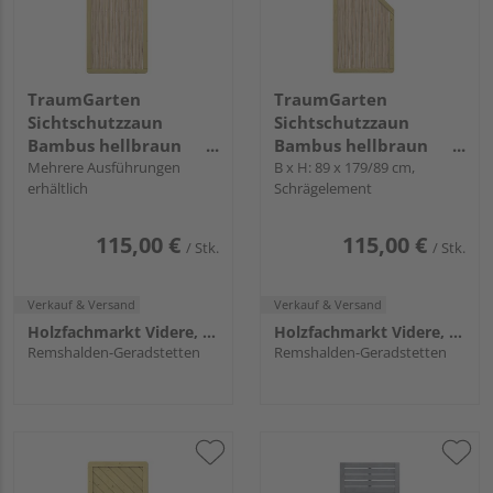
TraumGarten
TraumGarten
Sichtschutzzaun
Sichtschutzzaun
Bambus hellbraun
Bambus hellbraun
"BAMBU"
Mehrere Ausführungen
"BAMBU"
B x H: 89 x 179/89 cm,
erhältlich
Schrägelement
115,00 €
115,00 €
/ Stk.
/ Stk.
Verkauf & Versand
Verkauf & Versand
Holzfachmarkt Videre, Remshalden
Holzfachmarkt Videre, Remshalden
Remshalden-Geradstetten
Remshalden-Geradstetten