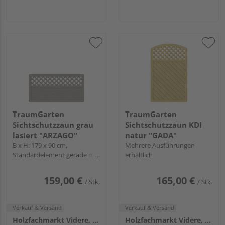
TraumGarten
TraumGarten
Sichtschutzzaun grau
Sichtschutzzaun KDI
lasiert "ARZAGO"
natur "GADA"
B x H: 179 x 90 cm,
Mehrere Ausführungen
Standardelement gerade mit
erhältlich
Gitter
159,00 €
165,00 €
/ Stk.
/ Stk.
Verkauf & Versand
Verkauf & Versand
Holzfachmarkt Videre, Remshalden
Holzfachmarkt Videre, Remshalden