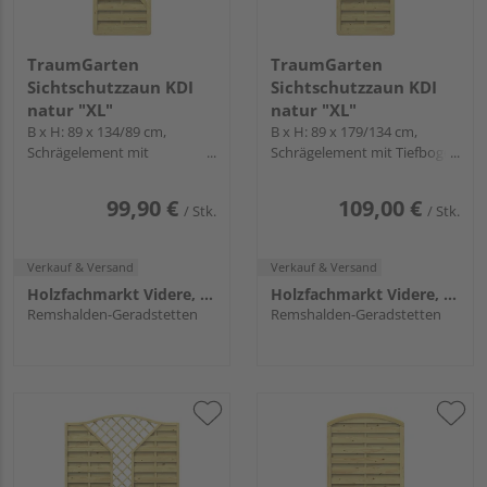
TraumGarten
TraumGarten
Sichtschutzzaun KDI
Sichtschutzzaun KDI
natur "XL"
natur "XL"
B x H: 89 x 134/89 cm,
B x H: 89 x 179/134 cm,
Schrägelement mit
Schrägelement mit Tiefbogen
Hochbogen und Gitter
und Gitter
99,90 €
109,00 €
/ Stk.
/ Stk.
Verkauf & Versand
Verkauf & Versand
Holzfachmarkt Videre, Remshalden
Holzfachmarkt Videre, Remshalden
Remshalden-Geradstetten
Remshalden-Geradstetten