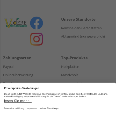
Unsere Standorte
Remshalden-Geradstetten
Abtsgmünd (nur gewerblich)
Zahlungsarten
Top-Produkte
Paypal
Holzplatten
Onlineüberweisung
Massivholz
Kreditkarte
Terrassendielen
Rechnung*
*Bonität vorausgesetzt