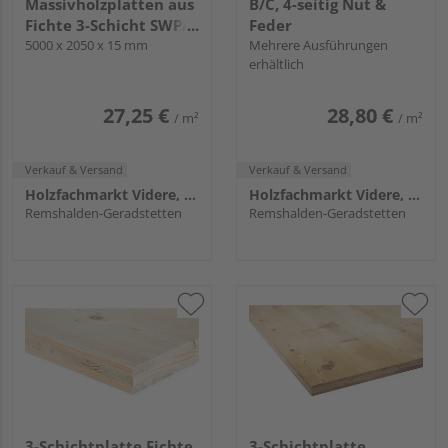
Massivholzplatten aus
B/C, 4-seitig Nut &
Fichte 3-Schicht SWP/2
Feder
S B/C+
5000 x 2050 x 15 mm
Mehrere Ausführungen
erhältlich
27,25 €
28,80 €
/ m²
/ m²
Verkauf & Versand
Verkauf & Versand
Holzfachmarkt Videre, Remshalden
Holzfachmarkt Videre, Remshalden
Remshalden-Geradstetten
Remshalden-Geradstetten
3-Schichtplatte Fichte,
3-Schichtplatte