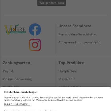
Unsere Standorte
Remshalden-Geradstetten
Abtsgmünd (nur gewerblich)
Zahlungsarten
Top-Produkte
Paypal
Holzplatten
Onlineüberweisung
Massivholz
Kreditkarte
Terrassendielen
Rechnung*
*Bonität vorausgesetzt