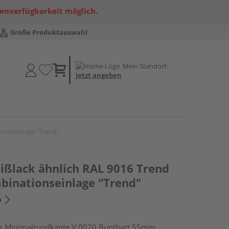
renverfügbarkeit möglich.
Große Produktauswahl
Mein Standort:
Jetzt angeben
ionseinlage "Trend"
ßlack ähnlich RAL 9016 Trend
mbinationseinlage "Trend"
n
s Minimalrundkante V 0020 Buntbart 55mm