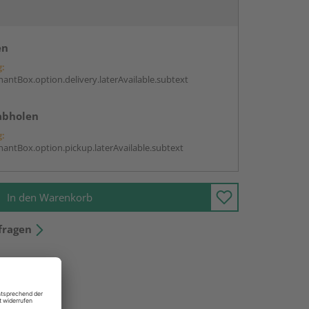
en
g:
antBox.option.delivery.laterAvailable.subtext
abholen
g:
antBox.option.pickup.laterAvailable.subtext
In den Warenkorb
fragen