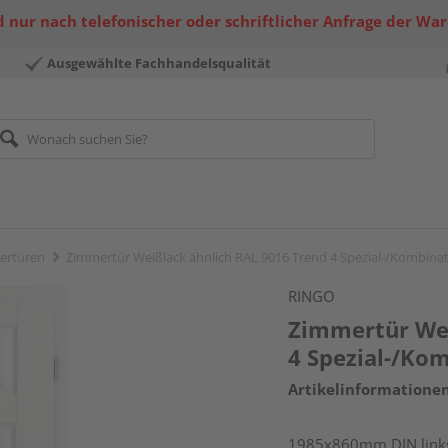
 nur nach telefonischer oder schriftlicher Anfrage der Wa
Ausgewählte Fachhandelsqualität
ertüren
Zimmertür Weißlack ähnlich RAL 9016 Trend 4 Spezial-/Kombinat
RINGO
Zimmertür Wei
4 Spezial-/Ko
Artikelinformatione
1985x860mm DIN link