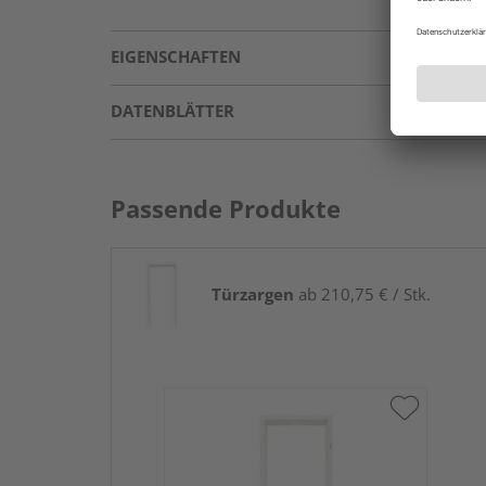
EIGENSCHAFTEN
DATENBLÄTTER
Passende Produkte
Türzargen
ab 210,75 € / Stk.