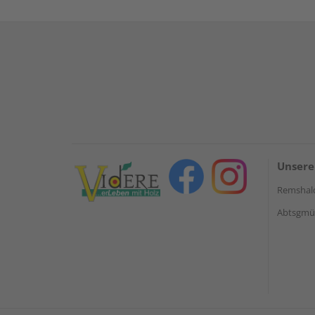
Unsere
Remshal
Abtsgmün