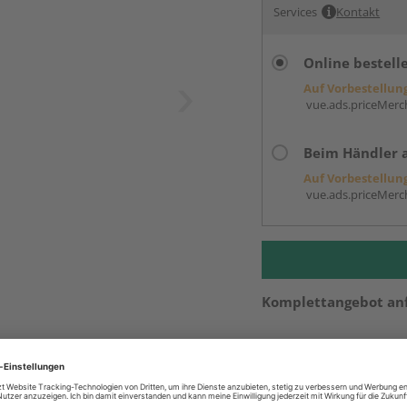
Services
Kontakt
Online bestell
Auf Vorbestellun
vue.ads.priceMerch
Beim Händler 
Auf Vorbestellun
vue.ads.priceMerch
Komplettangebot an