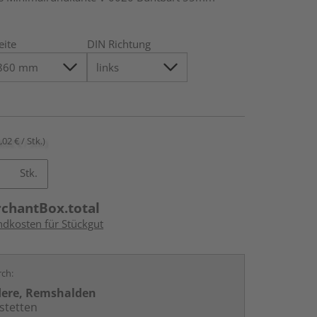
eite
DIN Richtung
,02 € / Stk.)
Stk.
rchantBox.total
ndkosten für Stückgut
rch:
dere, Remshalden
stetten