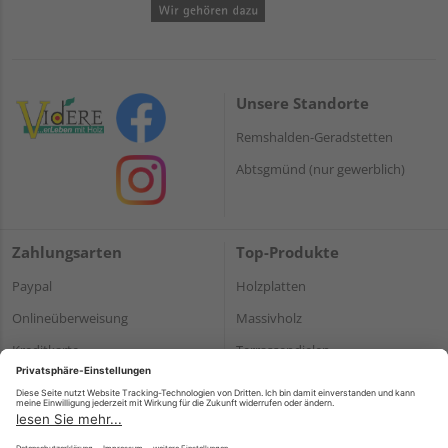
Unsere Standorte
Remshalden-Geradstetten
Abtsgmünd (nur gewerblich)
Zahlungsarten
Top-Produkte
Paypal
Holzplatten
Onlineüberweisung
Massivholz
Kreditkarte
Terrassendielen
Rechnung*
*Bonität vorausgesetzt