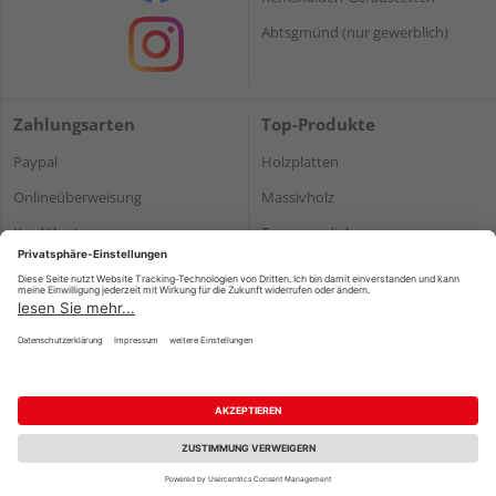
Abtsgmünd (nur gewerblich)
Zahlungsarten
Top-Produkte
Paypal
Holzplatten
Onlineüberweisung
Massivholz
Kreditkarte
Terrassendielen
Rechnung*
*Bonität vorausgesetzt
Impressum
Datenschutz
AGB
Barrierefreiheitserklärung
Vertrag widerrufen
©
HolzLand GmbH