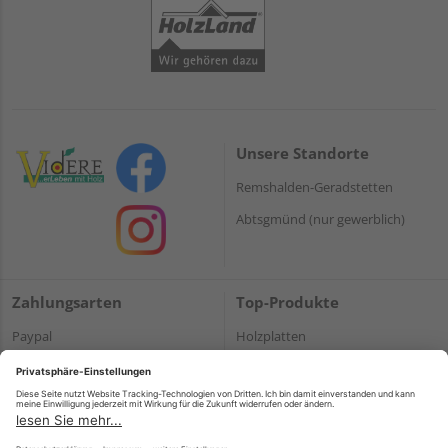
Unsere Standorte
Remshalden-Geradstetten
Abtsgmünd (nur gewerblich)
Zahlungsarten
Top-Produkte
Paypal
Holzplatten
Onlineüberweisung
Massivholz
Kreditkarte
Terrassendielen
Rechnung*