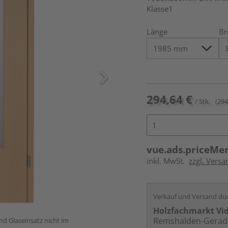
Klasse1
Länge
Br
294,64 €
/ Stk.
(294
vue.ads.priceMe
inkl. MwSt.
zzgl. Versa
Verkauf und Versand du
Holzfachmarkt Vi
Remshalden-Gerad
und Glaseinsatz nicht im