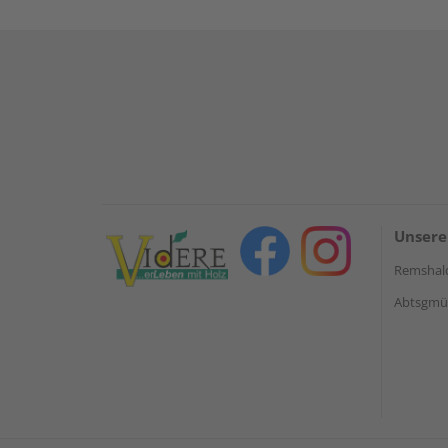
Unsere
Remshal
Abtsgmün