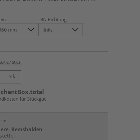
eite
DIN Richtung
,64 € / Stk.)
Stk.
rchantBox.total
ndkosten für Stückgut
rch:
dere, Remshalden
stetten