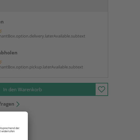
en
g:
antBox.option.delivery.laterAvailable.subtext
abholen
g:
antBox.option.pickup.laterAvailable.subtext
In den Warenkorb
fragen