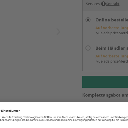
Services
Kontakt
Online bestell
Auf Vorbestellun
vue.ads.priceMerch
Beim Händler 
Auf Vorbestellun
vue.ads.priceMerch
Komplettangebot an