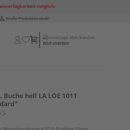
renverfügbarkeit möglich.
Große Produktauswahl
Mein Standort:
Jetzt angeben
 Buche hell LA LOE 1011
ndard"
n
s Minimalrundkante V 0020 Buntbart 55mm