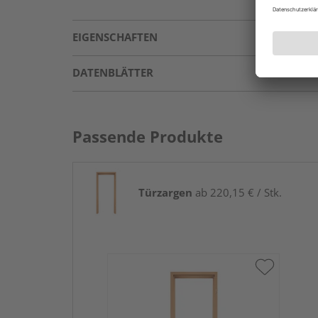
EIGENSCHAFTEN
DATENBLÄTTER
Passende Produkte
Türzargen
ab 220,15 € / Stk.