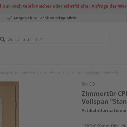
 nur nach telefonischer oder schriftlicher Anfrage der Wa
Ausgewählte Fachhandelsqualität
ertüren
Zimmertür CPL Buche hell LA LOE 1011 Vollspan "Standard"
RINGO
Zimmertür CPL
Vollspan "Sta
Artikelinformatione
1985x860mm DIN link