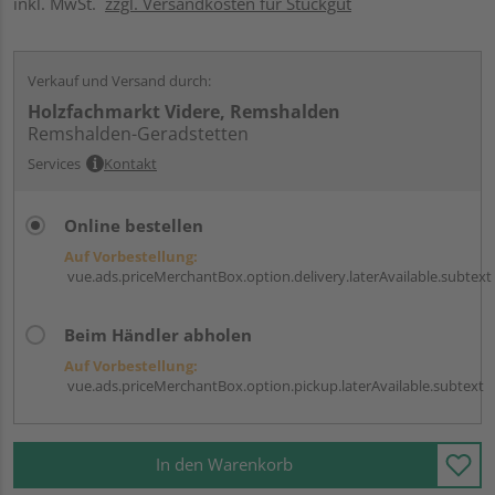
inkl. MwSt.
zzgl. Versandkosten für Stückgut
Verkauf und Versand durch:
Holzfachmarkt Videre, Remshalden
Remshalden-Geradstetten
Services
Kontakt
Online bestellen
Auf Vorbestellung:
vue.ads.priceMerchantBox.option.delivery.laterAvailable.subtext
Beim Händler abholen
Auf Vorbestellung:
vue.ads.priceMerchantBox.option.pickup.laterAvailable.subtext
In den Warenkorb