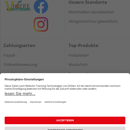
Unsere Standorte
Remshalden-Geradstetten
Abtsgmünd (nur gewerblich)
Zahlungsarten
Top-Produkte
Paypal
Holzplatten
Onlineüberweisung
Massivholz
Kreditkarte
Terrassendielen
Rechnung*
*Bonität vorausgesetzt
Impressum
Datenschutz
AGB
Barrierefreiheitserklärung
Vertrag widerrufen