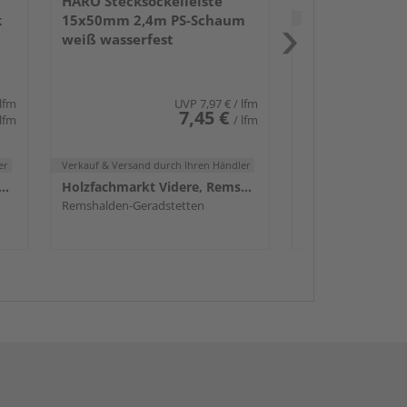
HARO Stecksockelleiste
Verkauf & Versand
du
k
15x50mm 2,4m PS-Schaum
weiß wasserfest
Remshalden-Gerad
 lfm
UVP
7,97 €
/ lfm
7,45 €
 lfm
/ lfm
er
Verkauf & Versand
durch Ihren Händler
achmarkt Videre, Remshalden
Holzfachmarkt Videre, Remshalden
Remshalden-Geradstetten