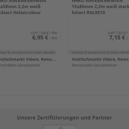
RO Stecksockelleiste
HARO Stecksockelleiste
6x58mm 2,2m weiß
15x80mm 2,2m weiß star
ckiert Holzstruktur
foliert RAL9010
UVP
7,44 €
/ lfm
UVP
7,65 €
/
6,95 €
7,15 €
/ lfm
/
rkauf & Versand
durch Ihren Händler
Verkauf & Versand
durch Ihren Händl
Holzfachmarkt Videre, Remshalden
Holzf
mshalden-Geradstetten
Remshalden-Geradstetten
Unsere Zertifizierungen und Partner