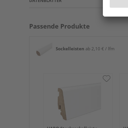
DATENBLÄTTER
Passende Produkte
Sockelleisten
ab 2,10 € / lfm