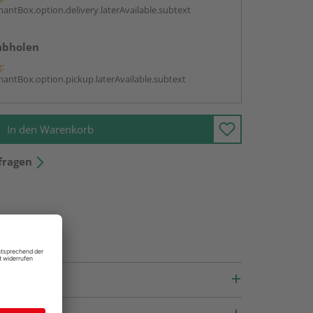
antBox.option.delivery.laterAvailable.subtext
abholen
g:
antBox.option.pickup.laterAvailable.subtext
In den Warenkorb
fragen