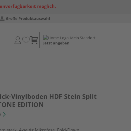
renverfügbarkeit möglich.
Große Produktauswahl
Mein Standort:
Jetzt angeben
ick-Vinylboden HDF Stein Split
 STONE EDITION
n
m stark, 4-seitig Mikrofase, Fold-Down