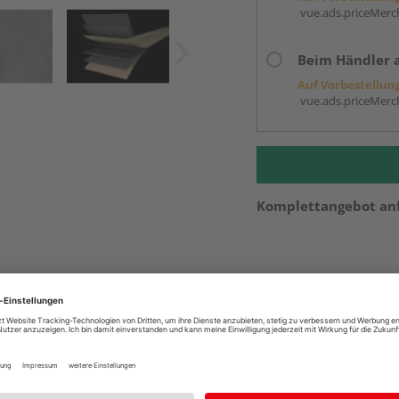
vue.ads.priceMerch
Beim Händler 
Auf Vorbestellun
vue.ads.priceMerch
Komplettangebot an