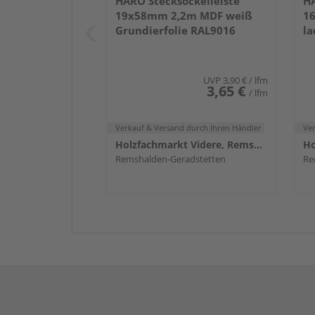
HARO Stecksockelleiste
HA
19x58mm 2,2m MDF weiß
1
Grundierfolie RAL9016
la
UVP
3,90 €
/ lfm
3,65 €
/ lfm
Verkauf & Versand
durch Ihren Händler
Ve
Holzfachmarkt Videre, Remshalden
Remshalden-Geradstetten
Re