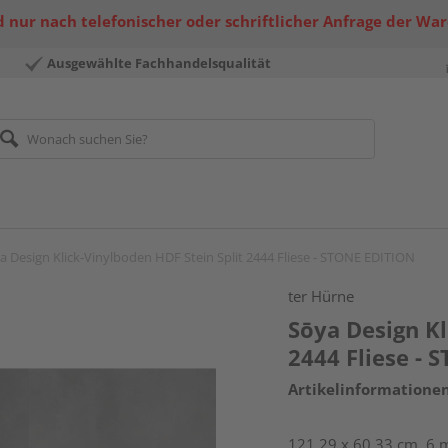
 nur nach telefonischer oder schriftlicher Anfrage der Wa
Ausgewählte Fachhandelsqualität
a Design Klick-Vinylboden HDF Stein Split 2444 Fliese - STONE EDITION
ter Hürne
Sōya Design Kl
2444 Fliese -
Artikelinformatione
121,29 x 60,33 cm, 6 m