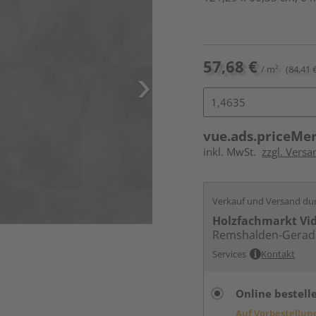
57,68 €
/ m²
(84,41 
vue.ads.priceMe
inkl. MwSt.
zzgl. Versa
Verkauf und Versand du
Holzfachmarkt Vi
Remshalden-Gerad
Services
Kontakt
Online bestell
Auf Vorbestellun