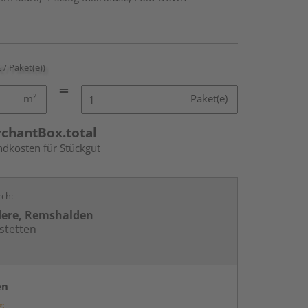
€ / Paket(e))
m²
Paket(e)
rchantBox.total
ndkosten für Stückgut
rch:
dere, Remshalden
stetten
en
g: