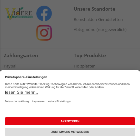
Unsere Standorte
Remshalden-Geradstetten
Abtsgmünd (nur gewerblich)
Zahlungsarten
Top-Produkte
Paypal
Holzplatten
Onlineüberweisung
Massivholz
Kreditkarte
Terrassendielen
Rechnung*
*Bonität vorausgesetzt
Impressum
Datenschutz
AGB
Barrierefreiheitserklärung