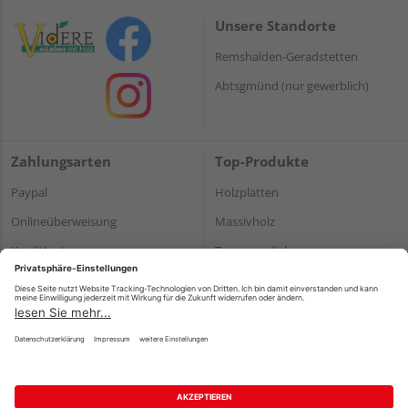
Unsere Standorte
Remshalden-Geradstetten
Abtsgmünd (nur gewerblich)
Zahlungsarten
Top-Produkte
Paypal
Holzplatten
Onlineüberweisung
Massivholz
Kreditkarte
Terrassendielen
Rechnung*
*Bonität vorausgesetzt
Impressum
Datenschutz
AGB
Barrierefreiheitserklärung