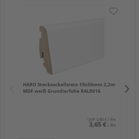
HA
wei
Verk
Hol
HARO Stecksockelleiste 19x58mm 2,2m
Rem
MDF weiß Grundierfolie RAL9016
UVP
3,90 €
/ lfm
3,65 €
/ lfm