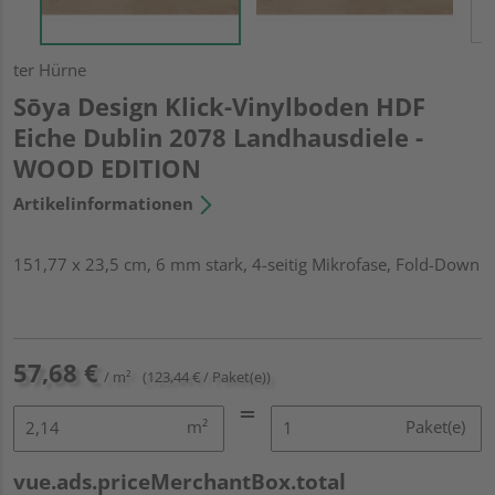
ter Hürne
Sōya Design Klick-Vinylboden HDF
Eiche Dublin 2078 Landhausdiele -
WOOD EDITION
Artikelinformationen
151,77 x 23,5 cm, 6 mm stark, 4-seitig Mikrofase, Fold-Down
57,68 €
/ m²
(123,44 € / Paket(e))
m²
Paket(e)
vue.ads.priceMerchantBox.total