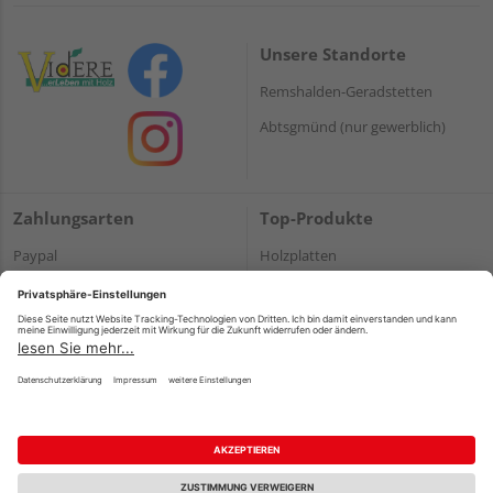
Unsere Standorte
Remshalden-Geradstetten
Abtsgmünd (nur gewerblich)
Zahlungsarten
Top-Produkte
Paypal
Holzplatten
Onlineüberweisung
Massivholz
Kreditkarte
Terrassendielen
Rechnung*
*Bonität vorausgesetzt
Impressum
Datenschutz
AGB
Barrierefreiheitserklärung