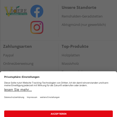
Unsere Standorte
Remshalden-Geradstetten
Abtsgmünd (nur gewerblich)
Zahlungsarten
Top-Produkte
Paypal
Holzplatten
Onlineüberweisung
Massivholz
Kreditkarte
Terrassendielen
Rechnung*
*Bonität vorausgesetzt
Impressum
Datenschutz
AGB
Barrierefreiheitserklärung