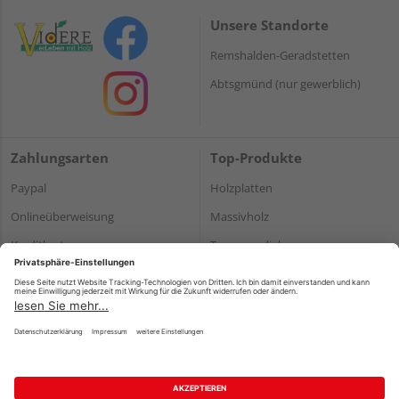
Unsere Standorte
Remshalden-Geradstetten
Abtsgmünd (nur gewerblich)
Zahlungsarten
Top-Produkte
Paypal
Holzplatten
Onlineüberweisung
Massivholz
Kreditkarte
Terrassendielen
Rechnung*
*Bonität vorausgesetzt
Impressum
Datenschutz
AGB
Barrierefreiheitserklärung