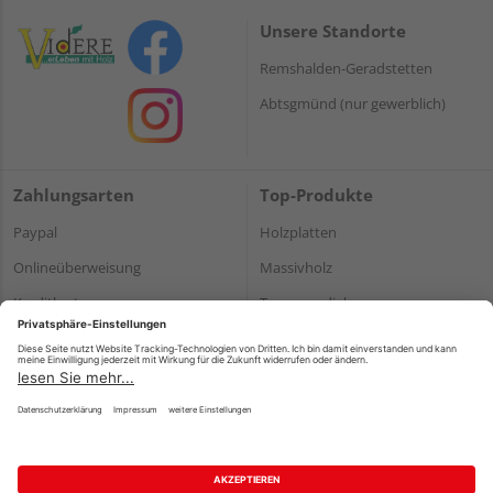
Unsere Standorte
Remshalden-Geradstetten
Abtsgmünd (nur gewerblich)
Zahlungsarten
Top-Produkte
Paypal
Holzplatten
Onlineüberweisung
Massivholz
Kreditkarte
Terrassendielen
Rechnung*
*Bonität vorausgesetzt
Impressum
Datenschutz
AGB
Barrierefreiheitserklärung