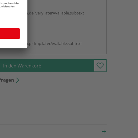
g:
antBox.option.delivery.laterAvailable.subtext
abholen
g:
antBox.option.pickup.laterAvailable.subtext
In den Warenkorb
fragen