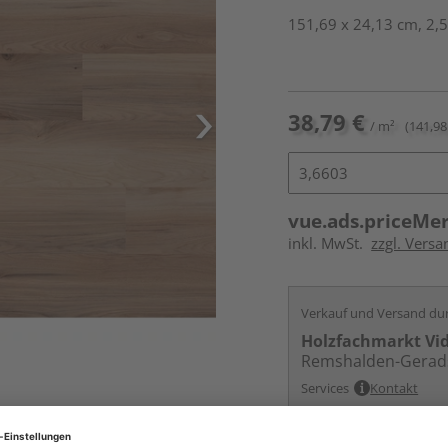
151,69 x 24,13 cm, 2,5
38,79 €
/ m²
(141,98
vue.ads.priceMe
inkl. MwSt.
zzgl. Versa
Verkauf und Versand du
Holzfachmarkt Vi
Remshalden-Gerad
Services
Kontakt
Online bestell