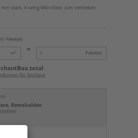
 mm stark, 4-seitig Mikrofase, zum Verkleben
 € / Paket(e))
m²
Paket(e)
rchantBox.total
ndkosten für Stückgut
rch:
dere, Remshalden
stetten
en