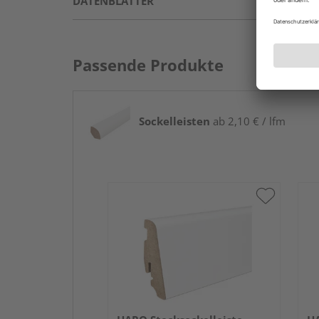
DATENBLÄTTER
Passende Produkte
Sockelleisten
ab 2,10 € / lfm