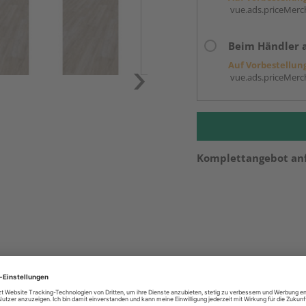
vue.ads.priceMerch
Beim Händler 
Auf Vorbestellun
vue.ads.priceMerch
Komplettangebot an