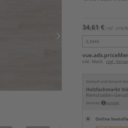
34,61 €
/ m²
(115,75
vue.ads.priceMe
inkl. MwSt.
zzgl. Versa
Verkauf und Versand du
Holzfachmarkt Vi
Remshalden-Gerad
Services
Kontakt
Online bestell
Auf Vorbestellun