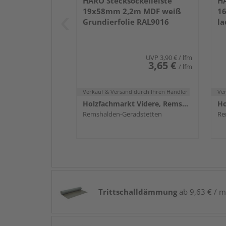
HARO Stecksockelleiste
HA
19x58mm 2,2m MDF weiß
1
Grundierfolie RAL9016
la
UVP
3,90 €
/ lfm
3,65 €
/ lfm
Verkauf & Versand
durch Ihren Händler
Ve
Holzfachmarkt Videre, Remshalden
Remshalden-Geradstetten
Re
Trittschalldämmung
ab 9,63 € / m