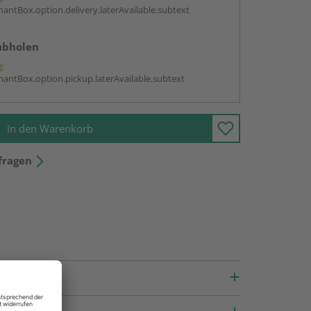
antBox.option.delivery.laterAvailable.subtext
abholen
g:
antBox.option.pickup.laterAvailable.subtext
In den Warenkorb
fragen