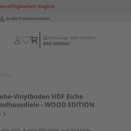
renverfügbarkeit möglich.
Große Produktauswahl
Mein Standort:
Jetzt angeben
EDITION
lebe-Vinylboden HDF Eiche
andhausdiele - WOOD EDITION
n
 mm stark, 4-seitig Mikrofase, zum Verkleben