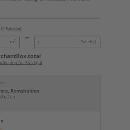
 € / Paket(e))
m²
Paket(e)
rchantBox.total
ndkosten für Stückgut
rch:
dere, Remshalden
stetten
en
g: