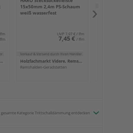
HARO Stecksockelleiste
Verkauf & Versand
du
k
15x50mm 2,4m PS-Schaum
weiß wasserfest
Remshalden-Gerad
 lfm
UVP
7,97 €
/ lfm
7,45 €
 lfm
/ lfm
er
Verkauf & Versand
durch Ihren Händler
achmarkt Videre, Remshalden
Holzfachmarkt Videre, Remshalden
Remshalden-Geradstetten
gesamte Kategorie Trittschalldämmung entdecken