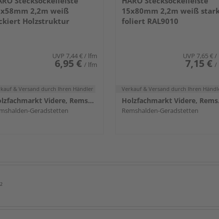
RO Stecksockelleiste
HARO Stecksockelleiste
6x58mm 2,2m weiß
15x80mm 2,2m weiß star
ckiert Holzstruktur
foliert RAL9010
UVP
7,44 €
/ lfm
UVP
7,65 €
/
6,95 €
7,15 €
/ lfm
/
rkauf & Versand
durch Ihren Händler
Verkauf & Versand
durch Ihren Händl
Holzfachmarkt Videre, Remshalden
Holzf
mshalden-Geradstetten
Remshalden-Geradstetten
²