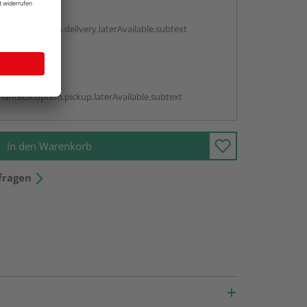
g:
antBox.option.delivery.laterAvailable.subtext
abholen
g:
antBox.option.pickup.laterAvailable.subtext
In den Warenkorb
fragen