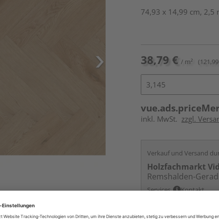
74,93 x 14,99 cm, 2,5 
38,79 €
/ m²
(121,99
vue.ads.priceMe
inkl. MwSt.
zzgl. Versa
Verkauf und Versand du
Holzfachmarkt Vi
Remshalden-Gerad
Services
Kontakt
Online bestell