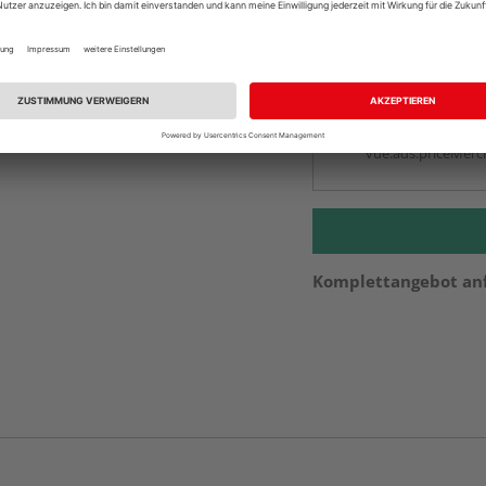
Auf Vorbestellun
vue.ads.priceMerch
Beim Händler 
Auf Vorbestellun
vue.ads.priceMerch
Komplettangebot an