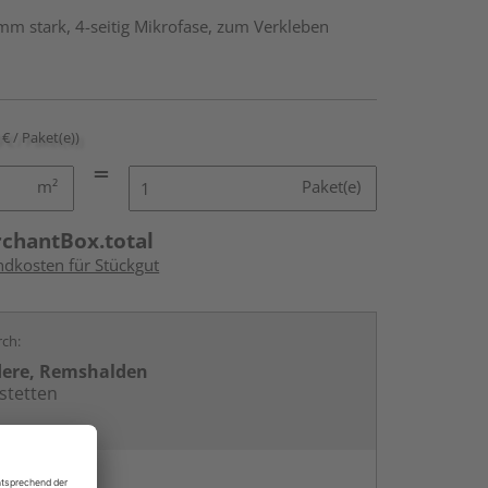
mm stark, 4-seitig Mikrofase, zum Verkleben
 € / Paket(e))
m²
Paket(e)
rchantBox.total
ndkosten für Stückgut
rch:
dere, Remshalden
stetten
en