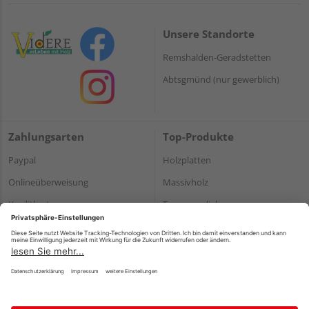
Unsere Standorte
Remshalden-Geradstetten
Abtsgmünd (nur gewerblich)
Zahlungsarten
Top-Produkte
Paypal
Holzplatten
Onlineüberweisung
Massivholz
Kreditkarte
Terrassendielen
Rechnung*
*Bonität vorausgesetzt
Impressum
Datenschutz
AGB
Barrierefreiheitserklärung