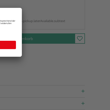
abholen
g:
antBox.option.pickup.laterAvailable.subtext
In den Warenkorb
fragen