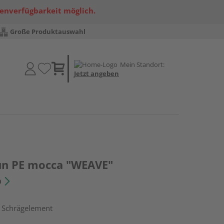
renverfügbarkeit möglich.
Große Produktauswahl
Mein Standort:
Jetzt angeben
un PE mocca "WEAVE"
n
, Schrägelement