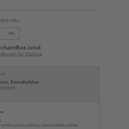
,00 € / Stk.)
Stk.
rchantBox.total
ndkosten für Stückgut
rch:
dere, Remshalden
stetten
en
g:
antBox.option.delivery.laterAvailable.subtext