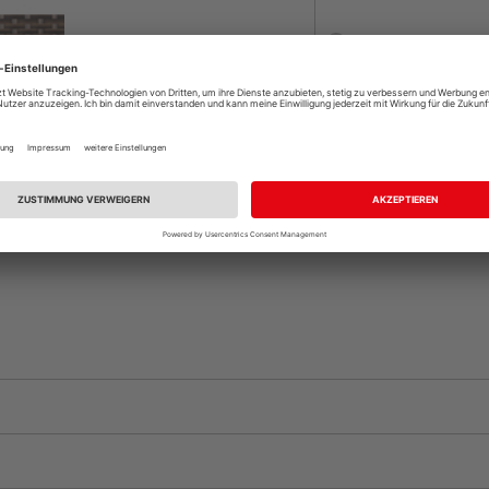
Beim Händler 
Auf Vorbestellun
vue.ads.priceMerch
Komplettangebot an