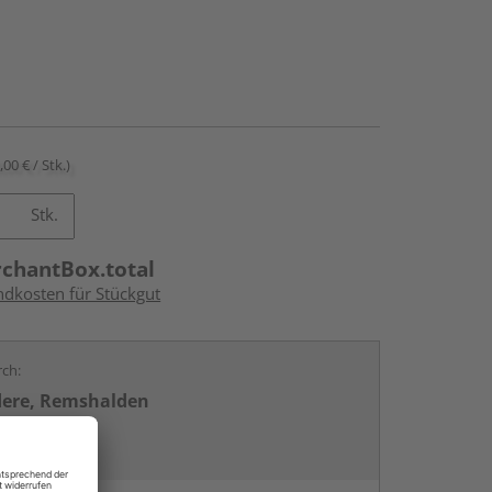
,00 € / Stk.)
Stk.
rchantBox.total
ndkosten für Stückgut
rch:
dere, Remshalden
stetten