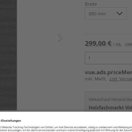
Breite
299,00 €
/ Stk.
(299
vue.ads.priceMe
inkl. MwSt.
zzgl. Versa
Verkauf und Versand du
Holzfachmarkt Vi
Remshalden-Gerad
Services
Kontakt