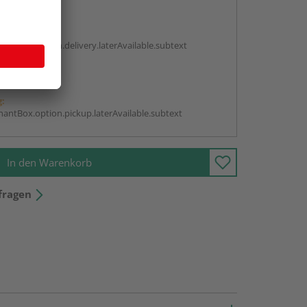
en
g:
antBox.option.delivery.laterAvailable.subtext
abholen
g:
antBox.option.pickup.laterAvailable.subtext
In den Warenkorb
fragen