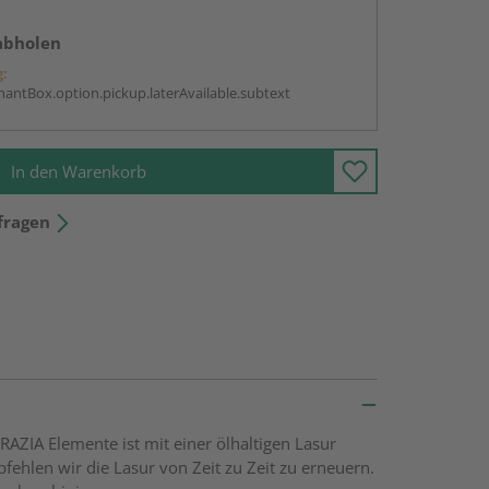
abholen
g:
antBox.option.pickup.laterAvailable.subtext
In den Warenkorb
fragen
ZIA Elemente ist mit einer ölhaltigen Lasur
fehlen wir die Lasur von Zeit zu Zeit zu erneuern.