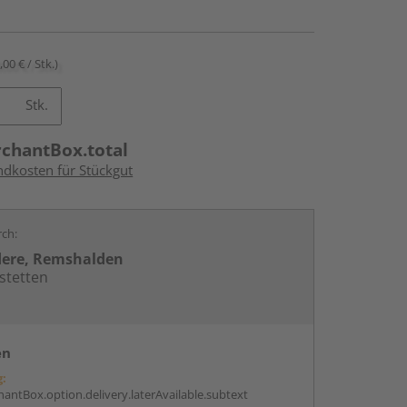
,00 € / Stk.)
Stk.
rchantBox.total
ndkosten für Stückgut
rch:
dere, Remshalden
stetten
en
g:
antBox.option.delivery.laterAvailable.subtext