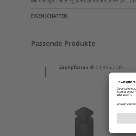
Mit den speziellen System-Elementhaltern (Art. 
EIGENSCHAFTEN
Passende Produkte
Zaunpfosten
ab 54,90 € / Stk.