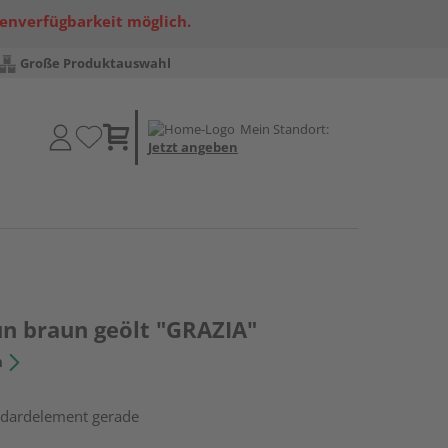
renverfügbarkeit möglich.
Große Produktauswahl
Mein Standort:
Jetzt angeben
un braun geölt "GRAZIA"
n
andardelement gerade