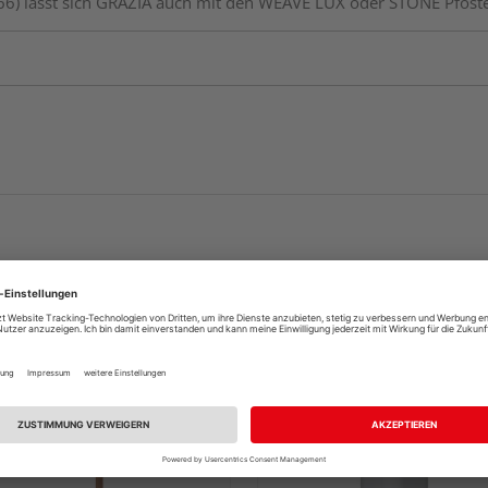
2166) lässt sich GRAZIA auch mit den WEAVE LÜX oder STONE Pfost