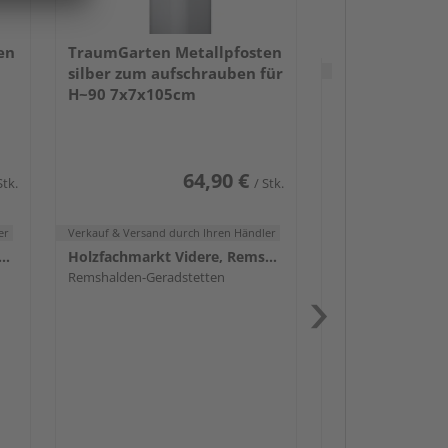
en
TraumGarten Metallpfosten
Verkauf & Versand
du
silber zum aufschrauben für
H~90 7x7x105cm
Remshalden-Gerad
64,90 €
Stk.
/ Stk.
er
Verkauf & Versand
durch Ihren Händler
achmarkt Videre, Remshalden
Holzfachmarkt Videre, Remshalden
Remshalden-Geradstetten
Passendes Zube
Schwerlast