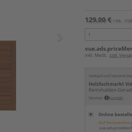
129,00 €
/ Stk.
(129
vue.ads.priceMe
inkl. MwSt.
zzgl. Versa
Verkauf und Versand du
Holzfachmarkt Vi
Remshalden-Gerad
Services
Kontakt
Online bestell
Auf Vorbestellun
vue.ads.priceMerch