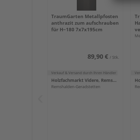
TraumGarten Metallpfosten
T
anthrazit zum aufschrauben
Ha
für H~180 7x7x195cm
ve
Me
89,90 €
/ Stk.
Verkauf & Versand
durch Ihren Händler
Ve
Holzfachmarkt Videre, Remshalden
Remshalden-Geradstetten
Re