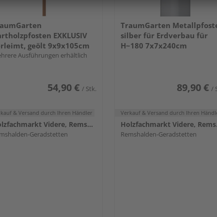
raumGarten
TraumGarten Metallpfost
rtholzpfosten EXKLUSIV
silber für Erdverbau für
rleimt, geölt 9x9x105cm
H~180 7x7x240cm
hrere Ausführungen erhältlich
54,90 €
89,90 €
/ Stk.
/ 
rkauf & Versand
durch Ihren Händler
Verkauf & Versand
durch Ihren Händl
Holzfachmarkt Videre, Remshalden
Holzf
mshalden-Geradstetten
Remshalden-Geradstetten