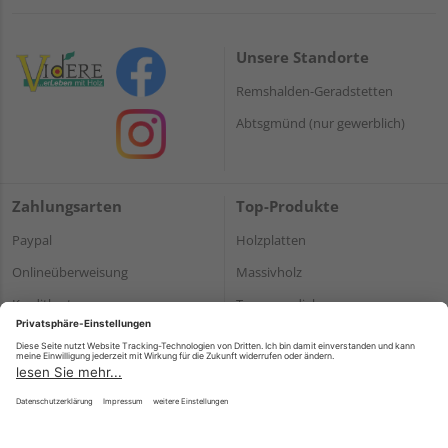
Unsere Standorte
Remshalden-Geradstetten
Abtsgmünd (nur gewerblich)
Zahlungsarten
Top-Produkte
Paypal
Holzplatten
Onlineüberweisung
Massivholz
Kreditkarte
Terrassendielen
Rechnung*
*Bonität vorausgesetzt