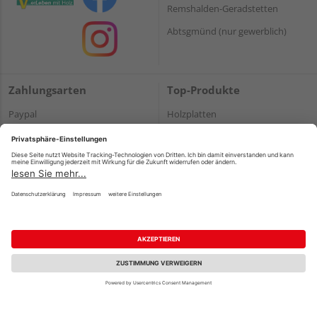
Remshalden-Geradstetten
Abtsgmünd (nur gewerblich)
Zahlungsarten
Top-Produkte
Paypal
Holzplatten
Onlineüberweisung
Massivholz
Kreditkarte
Terrassendielen
Rechnung*
*Bonität vorausgesetzt
Impressum
Datenschutz
AGB
Barrierefreiheitserklärung
Vertrag widerrufen
©
HolzLand GmbH