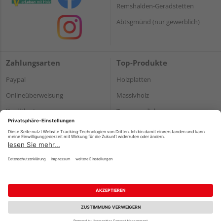
Remshalden-Geradstetten
Abtsgmünd (nur gewerblich)
Zahlungsarten
Top-Produkte
Paypal
Holzplatten
Onlineüberweisung
Massivholz
Kreditkarte
Terrassendielen
Rechnung*
*Bonität vorausgesetzt
Impressum
Datenschutz
AGB
Barrierefreiheitserklärung
Vertrag widerrufen
©
HolzLand GmbH