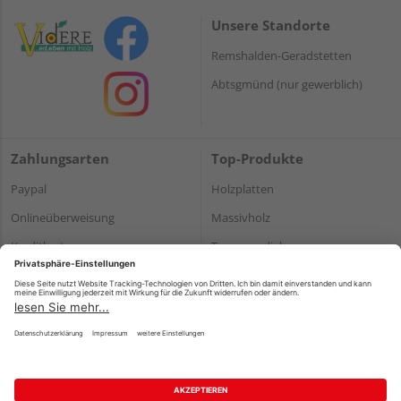
Unsere Standorte
Remshalden-Geradstetten
Abtsgmünd (nur gewerblich)
Zahlungsarten
Top-Produkte
Paypal
Holzplatten
Onlineüberweisung
Massivholz
Kreditkarte
Terrassendielen
Rechnung*
*Bonität vorausgesetzt
Impressum
Datenschutz
AGB
Barrierefreiheitserklärung