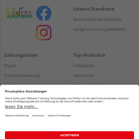
Unsere Standorte
Remshalden-Geradstetten
Abtsgmünd (nur gewerblich)
Zahlungsarten
Top-Produkte
Paypal
Holzplatten
Onlineüberweisung
Massivholz
Kreditkarte
Terrassendielen
Rechnung*
*Bonität vorausgesetzt
Impressum
Datenschutz
AGB
Barrierefreiheitserklärung