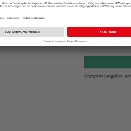
Auf Vorbestellun
vue.ads.priceMerch
Beim Händler 
Auf Vorbestellun
vue.ads.priceMerch
Komplettangebot an