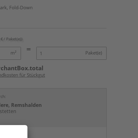
ark, Fold-Down
 € / Paket(e))
m²
Paket(e)
rchantBox.total
ndkosten für Stückgut
rch:
dere, Remshalden
stetten
en