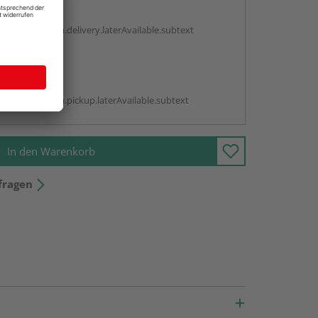
g:
antBox.option.delivery.laterAvailable.subtext
abholen
g:
antBox.option.pickup.laterAvailable.subtext
In den Warenkorb
fragen