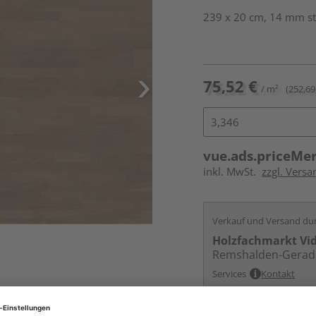
239 x 20 cm, 14 mm st
75,52 €
/ m²
(252,69
vue.ads.priceMe
inkl. MwSt.
zzgl. Versa
Verkauf und Versand du
Holzfachmarkt Vi
Remshalden-Gerad
Services
Kontakt
Online bestell