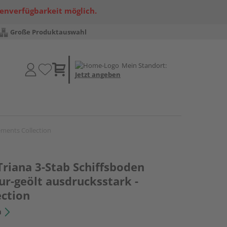
renverfügbarkeit möglich.
Große Produktauswahl
Mein Standort:
Jetzt angeben
ements Collection
Triana 3-Stab Schiffsboden
r-geölt ausdrucksstark -
ection
n