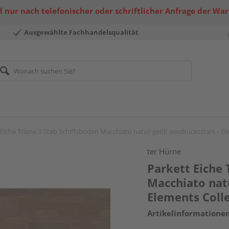
 nur nach telefonischer oder schriftlicher Anfrage der Wa
Ausgewählte Fachhandelsqualität
 Eiche Triana 3-Stab Schiffsboden Macchiato natur-geölt ausdrucksstark - El
ter Hürne
Parkett Eiche 
Macchiato natu
Elements Coll
Artikelinformatione