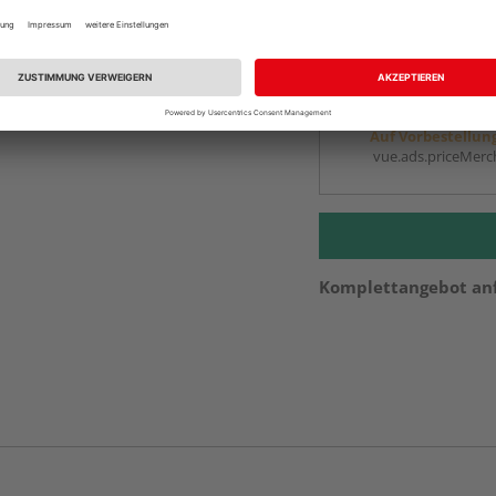
Auf Vorbestellun
vue.ads.priceMerch
Beim Händler 
Auf Vorbestellun
vue.ads.priceMerch
Komplettangebot an