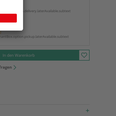
g:
antBox.option.delivery.laterAvailable.subtext
abholen
g:
antBox.option.pickup.laterAvailable.subtext
In den Warenkorb
fragen