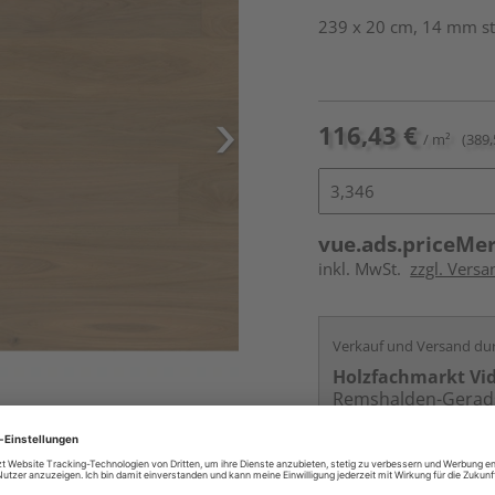
239 x 20 cm, 14 mm sta
116,43 €
/ m²
(389,
vue.ads.priceMe
inkl. MwSt.
zzgl. Versa
Verkauf und Versand du
Holzfachmarkt Vi
Remshalden-Gerad
Services
Kontakt
Online bestell