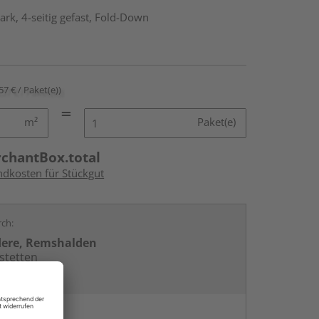
rk, 4-seitig gefast, Fold-Down
57 € / Paket(e))
m²
Paket(e)
rchantBox.total
ndkosten für Stückgut
rch:
dere, Remshalden
stetten
en