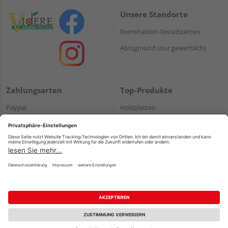
Unsere Standorte
Remshalden-Geradstetten
Abtsgmünd (nur gewerblich)
Zahlungsarten
Top-Produkte
Paypal
Holzplatten
Onlineüberweisung
Massivholz
Kreditkarte
Terrassendielen
Rechnung*
*Bonität vorausgesetzt
Impressum
Datenschutz
AGB
Barrierefreiheitserklärung