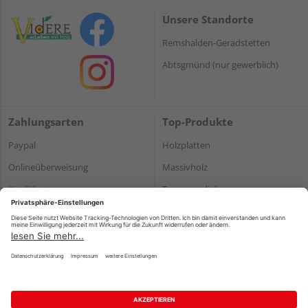
Unsere Standorte
Remshalden-Geradstetten
Abtsgmünd (nur gewerblich)
Zahlungsarten
Top-Produkte
Paypal
Holzplatten
Onlineüberweisung
Massivholz
Kreditkarte
Terrassendielen
Rechnung*
*Bonität vorausgesetzt
Impressum
Datenschutz
AGB
Barrierefreiheitserklärung