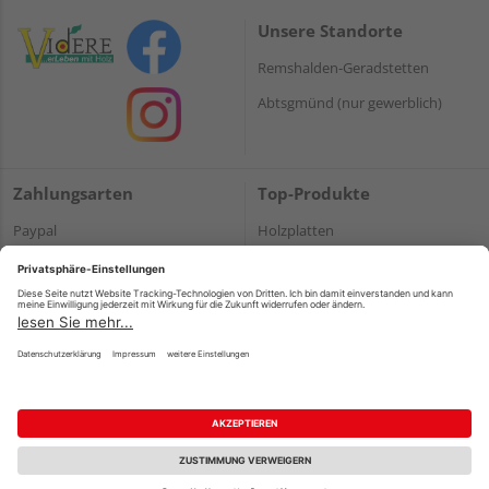
Unsere Standorte
Remshalden-Geradstetten
Abtsgmünd (nur gewerblich)
Zahlungsarten
Top-Produkte
Paypal
Holzplatten
Onlineüberweisung
Massivholz
Kreditkarte
Terrassendielen
Rechnung*
*Bonität vorausgesetzt
Impressum
Datenschutz
AGB
Barrierefreiheitserklärung