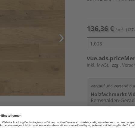
136,36 €
/ m²
(137,
vue.ads.priceMe
inkl. MwSt.
zzgl. Versa
Verkauf und Versand du
Holzfachmarkt Vi
Remshalden-Gerad
Services
Kontakt
Online bestell
Auf Vorbestellun