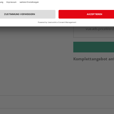
vue.ads.priceMerch
Beim Händler 
Auf Vorbestellun
vue.ads.priceMerch
Komplettangebot an