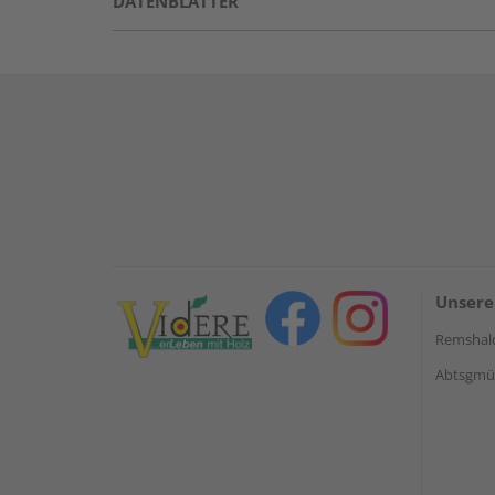
DATENBLÄTTER
Unsere
Remshal
Abtsgmün