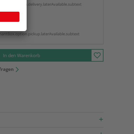
antBox.option.delivery.laterAvailable.subtext
abholen
g:
antBox.option.pickup.laterAvailable.subtext
In den Warenkorb
fragen