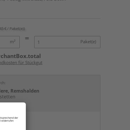
45 € / Paket(e))
m²
Paket(e)
rchantBox.total
ndkosten für Stückgut
rch:
dere, Remshalden
stetten
en
g: