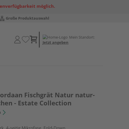
renverfügbarkeit möglich.
Große Produktauswahl
Mein Standort:
Jetzt angeben
Jordaan Fischgrät Natur natur-
chen - Estate Collection
n
k, 4-seitig Mikrofase, Fold-Down