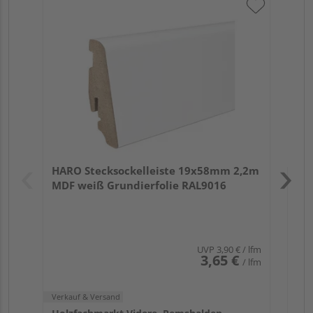
HA
wei
Verk
Hol
HARO Stecksockelleiste 19x58mm 2,2m
Rem
MDF weiß Grundierfolie RAL9016
UVP
3,90 €
/ lfm
3,65 €
/ lfm
Verkauf & Versand