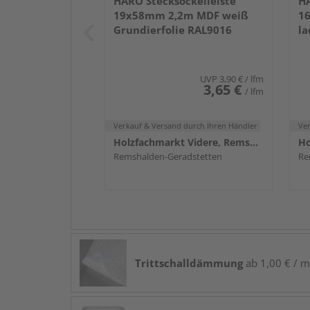
HARO Stecksockelleiste
HA
19x58mm 2,2m MDF weiß
1
Grundierfolie RAL9016
la
UVP
3,90 €
/ lfm
3,65 €
/ lfm
Verkauf & Versand
durch Ihren Händler
Ve
Holzfachmarkt Videre, Remshalden
Remshalden-Geradstetten
Re
Trittschalldämmung
ab 1,00 € / m