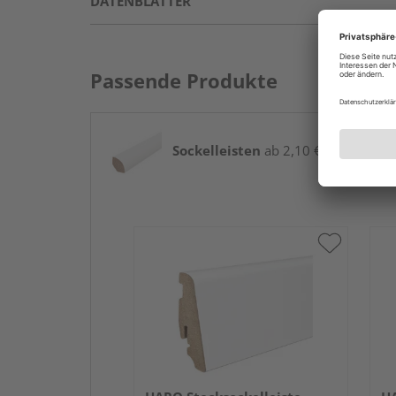
DATENBLÄTTER
Passende Produkte
Sockelleisten
ab 2,10 € / lfm