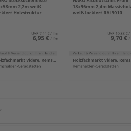
RO Stecksockelleiste
HARO Altdeutsches Profil
6x58mm 2,2m weiß
18x96mm 2,4m Massivhol
ckiert Holzstruktur
weiß lackiert RAL9010
UVP
7,44 €
/ lfm
UVP
10,38 €
/
6,95 €
9,70 €
/ lfm
/
rkauf & Versand
durch Ihren Händler
Verkauf & Versand
durch Ihren Händl
Holzfachmarkt Videre, Remshalden
Holzf
mshalden-Geradstetten
Remshalden-Geradstetten
²