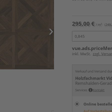
295,00 €
/ m²
(249,
vue.ads.priceMe
inkl. MwSt.
zzgl. Versa
Verkauf und Versand du
Holzfachmarkt Vi
Remshalden-Gerad
Services
Kontakt
Online bestell
Auf Vorbestellun