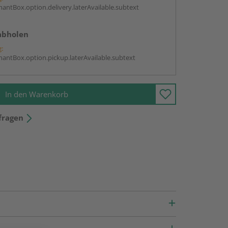
antBox.option.delivery.laterAvailable.subtext
abholen
g:
antBox.option.pickup.laterAvailable.subtext
In den Warenkorb
fragen