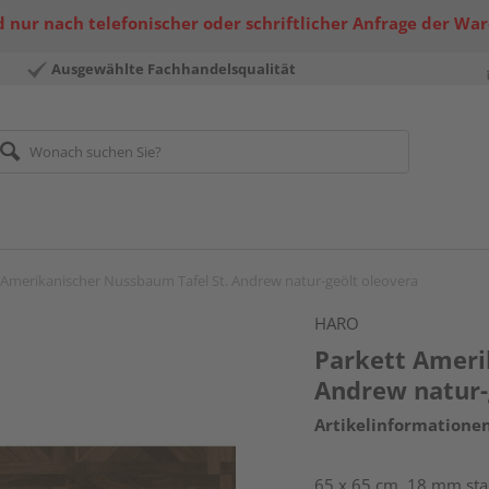
 nur nach telefonischer oder schriftlicher Anfrage der Wa
Ausgewählte Fachhandelsqualität
 Amerikanischer Nussbaum Tafel St. Andrew natur-geölt oleovera
HARO
Parkett Ameri
Andrew natur-
Artikelinformatione
65 x 65 cm, 18 mm star