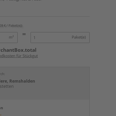
28 € / Paket(e))
m²
Paket(e)
rchantBox.total
ndkosten für Stückgut
rch:
dere, Remshalden
stetten
en
g: