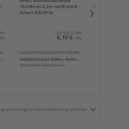
HARO Stecksockelleiste
Verkauf & Versand
du
z
16x58mm 2,2m weiß stark
foliert RAL9016
Remshalden-Gerad
 lfm
UVP
6,53 €
/ lfm
6,10 €
 lfm
/ lfm
er
Verkauf & Versand
durch Ihren Händler
achmarkt Videre, Remshalden
Holzfachmarkt Videre, Remshalden
Remshalden-Geradstetten
gesamte Kategorie Trittschalldämmung entdecken