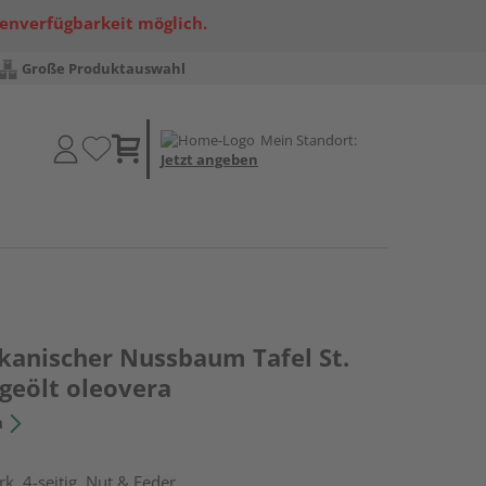
renverfügbarkeit möglich.
Große Produktauswahl
Mein Standort:
Jetzt angeben
kanischer Nussbaum Tafel St.
geölt oleovera
n
k, 4-seitig, Nut & Feder