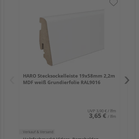
HA
wei
Verk
Hol
HARO Stecksockelleiste 19x58mm 2,2m
Rem
MDF weiß Grundierfolie RAL9016
UVP
3,90 €
/ lfm
3,65 €
/ lfm
Verkauf & Versand