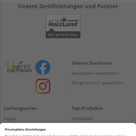
Unsere Zertifizierungen und Partner
Unsere Standorte
Remshalden-Geradstetten
Abtsgmünd (nur gewerblich)
Zahlungsarten
Top-Produkte
Paypal
Holzplatten
Onlineüberweisung
Massivholz