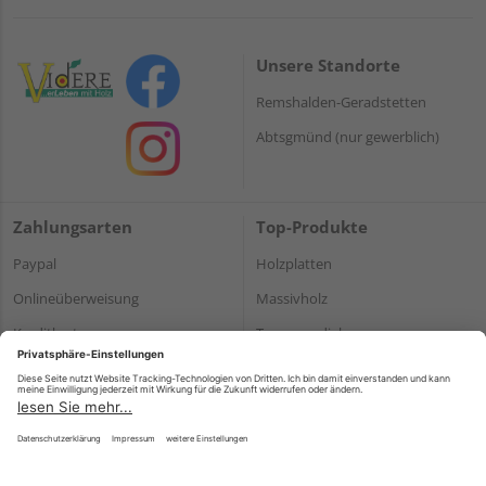
Unsere Standorte
Remshalden-Geradstetten
Abtsgmünd (nur gewerblich)
Zahlungsarten
Top-Produkte
Paypal
Holzplatten
Onlineüberweisung
Massivholz
Kreditkarte
Terrassendielen
Rechnung*
*Bonität vorausgesetzt