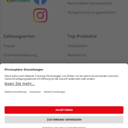
Remshalden-Geradstetten
Abtsgmünd (nur gewerblich)
Zahlungsarten
Top-Produkte
Paypal
Holzplatten
Onlineüberweisung
Massivholz
Kreditkarte
Terrassendielen
Rechnung*
*Bonität vorausgesetzt
Impressum
Datenschutz
AGB
Barrierefreiheitserklärung
Vertrag widerrufen
©
HolzLand GmbH