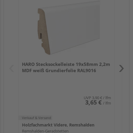
wei
Verk
Hol
HARO Stecksockelleiste 19x58mm 2,2m
Rem
MDF weiß Grundierfolie RAL9016
UVP
3,90 €
/ lfm
3,65 €
/ lfm
Verkauf & Versand
Holzfachmarkt Videre, Remshalden
Remshalden-Geradstetten