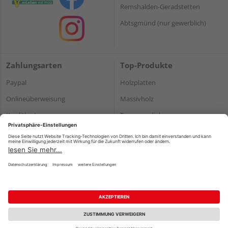
Remshalden-Geradstetten
Abtsgmünd (nur gewerblich)
Zahlungsarten
Top-Produkte
Paypal
Holzplatten
Onlineüberweisung
Massivholz
Kreditkarte
Terrassendielen
Rechnung*
*Bonität vorausgesetzt
Impressum
Datenschutz
AGB
Barrierefreiheitserklärung
Vertrag widerrufen