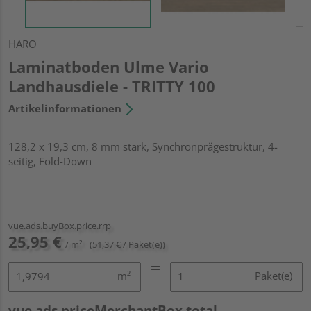
HARO
Laminatboden Ulme Vario
Landhausdiele - TRITTY 100
Artikelinformationen
128,2 x 19,3 cm, 8 mm stark, Synchronprägestruktur, 4-
seitig, Fold-Down
vue.ads.buyBox.price.rrp
25,95 €
/ m²
(51,37 € / Paket(e))
m²
Paket(e)
vue.ads.priceMerchantBox.total