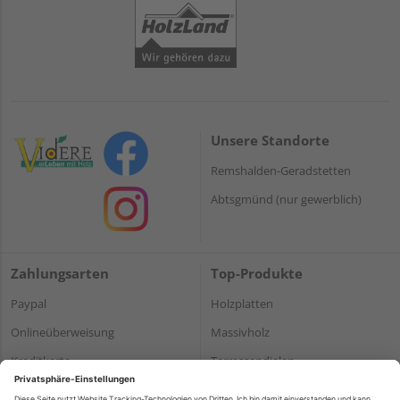
Unsere Standorte
Remshalden-Geradstetten
Abtsgmünd (nur gewerblich)
Zahlungsarten
Top-Produkte
Paypal
Holzplatten
Onlineüberweisung
Massivholz
Kreditkarte
Terrassendielen
Rechnung*