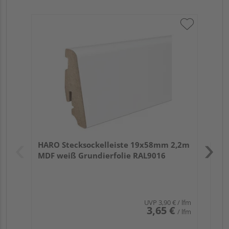
HA
PS
Verk
Hol
HARO Stecksockelleiste 19x58mm 2,2m
Rem
MDF weiß Grundierfolie RAL9016
UVP
3,90 €
/ lfm
3,65 €
/ lfm