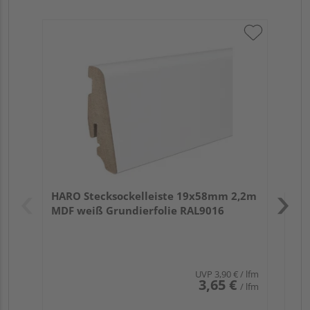
HA
PS
Verk
Hol
HARO Stecksockelleiste 19x58mm 2,2m
Rem
MDF weiß Grundierfolie RAL9016
UVP
3,90 €
/ lfm
3,65 €
/ lfm