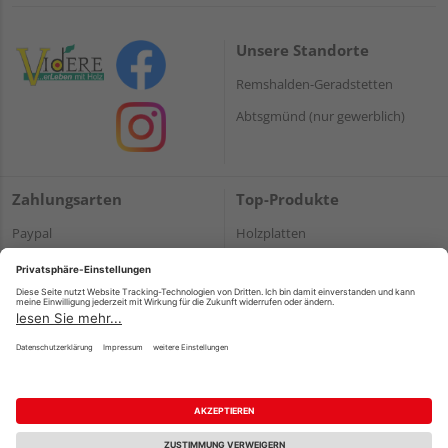
Unsere Standorte
Remshalden-Geradstetten
Abtsgmünd (nur gewerblich)
Zahlungsarten
Top-Produkte
Paypal
Holzplatten
Onlineüberweisung
Massivholz
Kreditkarte
Terrassendielen
Rechnung*
*Bonität vorausgesetzt
Impressum
Datenschutz
AGB
Barrierefreiheitserklärung