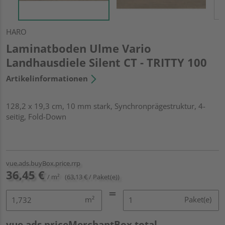
HARO
Laminatboden Ulme Vario
Landhausdiele Silent CT - TRITTY 100
Artikelinformationen
128,2 x 19,3 cm, 10 mm stark, Synchronprägestruktur, 4-
seitig, Fold-Down
vue.ads.buyBox.price.rrp
36,45 €
/ m²
(63,13 € / Paket(e))
m²
Paket(e)
vue.ads.priceMerchantBox.total