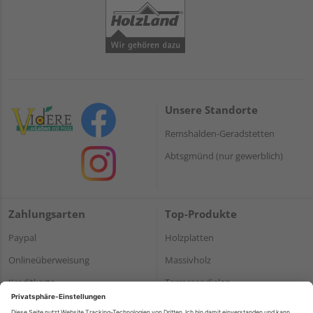
Unsere Standorte
Remshalden-Geradstetten
Abtsgmünd (nur gewerblich)
Zahlungsarten
Top-Produkte
Paypal
Holzplatten
Onlineüberweisung
Massivholz
Kreditkarte
Terrassendielen
Rechnung*