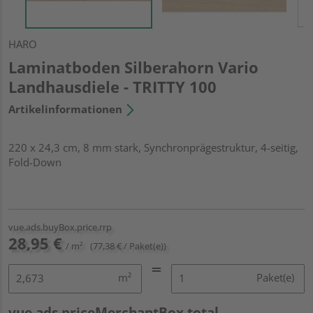
HARO
Laminatboden Silberahorn Vario
Landhausdiele - TRITTY 100
Artikelinformationen
220 x 24,3 cm, 8 mm stark, Synchronprägestruktur, 4-seitig,
Fold-Down
vue.ads.buyBox.price.rrp
28,95 €
/ m²
(77,38 € / Paket(e))
m²
Paket(e)
vue.ads.priceMerchantBox.total