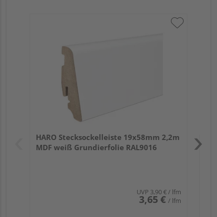
HA
PS
Verk
Hol
HARO Stecksockelleiste 19x58mm 2,2m
Rem
MDF weiß Grundierfolie RAL9016
UVP
3,90 €
/ lfm
3,65 €
/ lfm